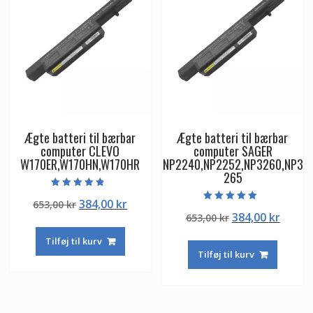
Ægte batteri til bærbar
Ægte batteri til bærbar
computer CLEVO
computer SAGER
W170ER,W170HN,W170HR
NP2240,NP2252,NP3260,NP3
265
Vurderet
Den
Den
384,00
kr
653,00
kr
4.50
Vurderet
ud af 5
Den
Den
384,00
kr
oprindelige
aktuelle
653,00
kr
4.50
ud af 5
oprindelige
aktuel
pris
pris
Tilføj til kurv
pris
pris
var:
er:
Tilføj til kurv
var:
er:
653,00 kr.
384,00 kr.
653,00 kr.
384,00