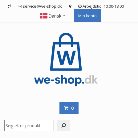
Skip
service@we-shop.dk
Arbejdstid: 10.00-18.00
to
Dansk
Min konto
content
▼
0
Søg