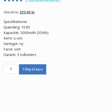
(
2
kundeanmeldelser)
Bedømt som
2
5.00
ud af 5
baseret på
Den
Den
430,00
kr
253,00
kr
kundebedømmel
ser
oprindelige
aktuelle
Specifikationer
pris
pris
Spænding: 10.8V
var:
er:
Kapacitet: 5000mAh (55Wh)
430,00 kr.
253,00 kr.
Kemi: Li-ion
Varetype: ny
Farve: sort
Garanti: 3 måneders
Ægte
Tilføj til kurv
batteri
til
bærbar
computer
HP
HSTNN-
LB0Y,HSTNN-
LBOW