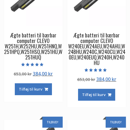
Ægte batteri til bærbar
Ægte batteri til bærbar
computer CLEVO
computer CLEVO
W251H,W252HU,W251HNQ,W
W240EU,W24AEU,W24AHU,W
251HPQ,W251HSQ,W251HU,W
24BHU,W240C,W240CU,W24
251HUQ
0EU,W240EUQ,W240H,W240
HU
Vurderet
Den
Den
384,00
kr
653,00
kr
5.00
Vurderet
ud af 5
Den
Den
384,00
kr
oprindelige
aktuelle
653,00
kr
5.00
ud af 5
oprindelige
aktuel
pris
pris
Tilføj til kurv
pris
pris
var:
er:
Tilføj til kurv
var:
er:
653,00 kr.
384,00 kr.
653,00 kr.
384,00
TILBUD!
TILBUD!