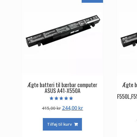
Ægte batteri til bærbar computer
Ægte b
ASUS A41-X550A
F550L,F5
Vurderet
Den
Den
244,00
kr
415,00
kr
5.00
ud af 5
oprindelige
aktuelle
pris
pris
Tilføj til kurv
var:
er:
415,00 kr.
244,00 kr.