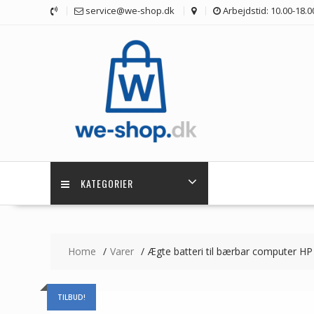
Skip
service@we-shop.dk
Arbejdstid: 10.00-18.0
to
content
KATEGORIER
Home
Varer
Ægte batteri til bærbar computer 
TILBUD!