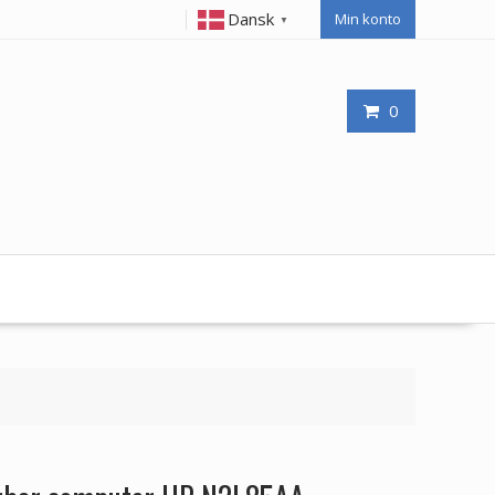
Dansk
Min konto
▼
0