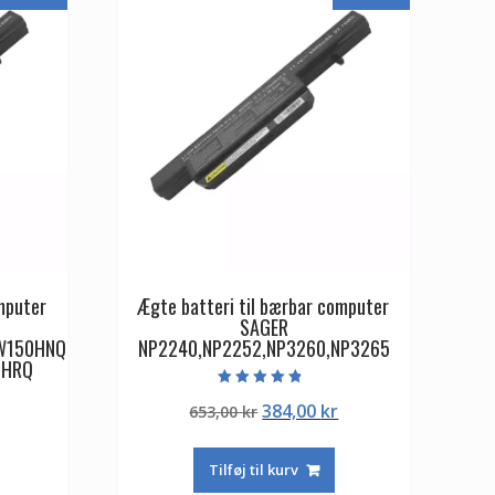
mputer
Ægte batteri til bærbar computer
SAGER
W150HNQ
NP2240,NP2252,NP3260,NP3265
0HRQ
Vurderet
Den
Den
384,00
kr
653,00
kr
4.50
ud af 5
Den
oprindelige
aktuelle
ge
aktuelle
pris
pris
Tilføj til kurv
pris
var:
er: