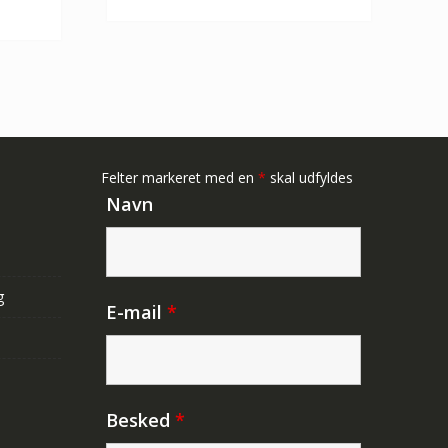
er:
653,00 kr.
384,00 kr.
384,00 kr.
Felter markeret med en
*
skal udfyldes
Navn
g
E-mail
*
Besked
*