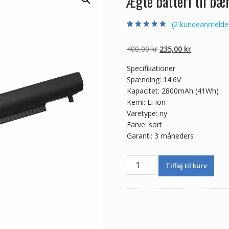
Ægte batteri til b
(
2
kundeanmeldel
Bedømt som
2
4.50
ud af 5
baseret på
Den
Den
400,00
kr
235,00
kr
kundebedømme
lser
oprindelige
aktuelle
Specifikationer
pris
pris
Spænding: 14.6V
var:
er:
Kapacitet: 2800mAh (41Wh)
400,00 kr.
235,00 kr.
Kemi: Li-ion
Varetype: ny
Farve: sort
Garanti: 3 måneders
Ægte
Tilføj til kurv
batteri
til
bærbar
computer
HP
N2L85AA