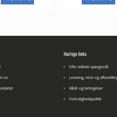
var:
er:
var:
415,00 kr.
244,00 kr.
653,00 kr.
Hurtige links
d
Ofte stillede spørgsmål
kt os
Levering, retur og afbestillin
oduktet
Vilkår og betingelser
Fortrolighedspolitik