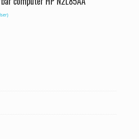
ærbar computer HP N2L85AA
ser)