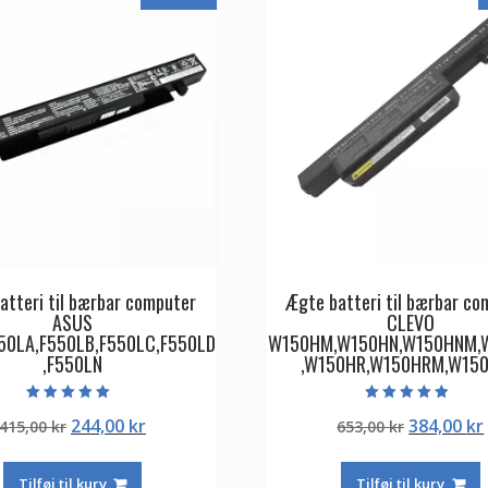
atteri til bærbar computer
Ægte batteri til bærbar co
ASUS
CLEVO
50LA,F550LB,F550LC,F550LD
W150HM,W150HN,W150HNM,
,F550LN
,W150HR,W150HRM,W15
Vurderet
Vurderet
Den
Den
Den
244,00
kr
384,00
kr
415,00
kr
653,00
kr
5.00
5.00
ud af 5
ud af 5
oprindelige
aktuelle
oprindeli
pris
pris
pris
Tilføj til kurv
Tilføj til kurv