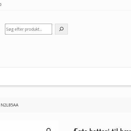
0
Søg
HP N2L85AA