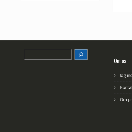
Search
Om os
log in
Konta
Om pr