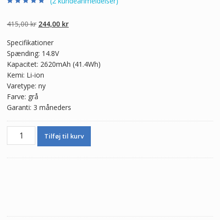
(
2
kundeanmeldelser)
Bedømt som
2
5.00
ud af 5
baseret på
Den
Den
415,00
kr
244,00
kr
kundebedømmel
ser
oprindelige
aktuelle
Specifikationer
pris
pris
Spænding: 14.8V
var:
er:
Kapacitet: 2620mAh (41.4Wh)
415,00 kr.
244,00 kr.
Kemi: Li-ion
Varetype: ny
Farve: grå
Garanti: 3 måneders
Ægte
Tilføj til kurv
batteri
til
bærbar
computer
HP
pavilion
15
series