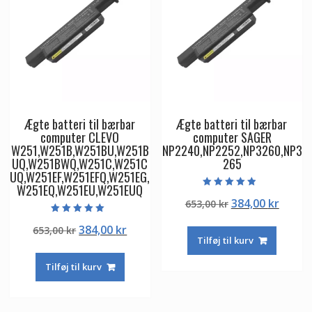
Ægte batteri til bærbar
Ægte batteri til bærbar
computer CLEVO
computer SAGER
W251,W251B,W251BU,W251B
NP2240,NP2252,NP3260,NP3
UQ,W251BWQ,W251C,W251C
265
UQ,W251EF,W251EFQ,W251EG,
W251EQ,W251EU,W251EUQ
Vurderet
Den
Den
384,00
kr
653,00
kr
4.50
ud af 5
oprindelige
aktuel
Vurderet
Den
Den
384,00
kr
653,00
kr
5.00
pris
pris
ud af 5
Tilføj til kurv
oprindelige
aktuelle
var:
er:
pris
pris
653,00 kr.
384,00
Tilføj til kurv
var:
er:
653,00 kr.
384,00 kr.