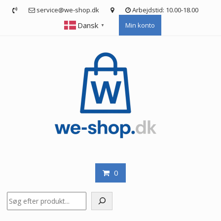
Skip
service@we-shop.dk
Arbejdstid: 10.00-18.00
to
Dansk
Min konto
content
▼
0
Søg