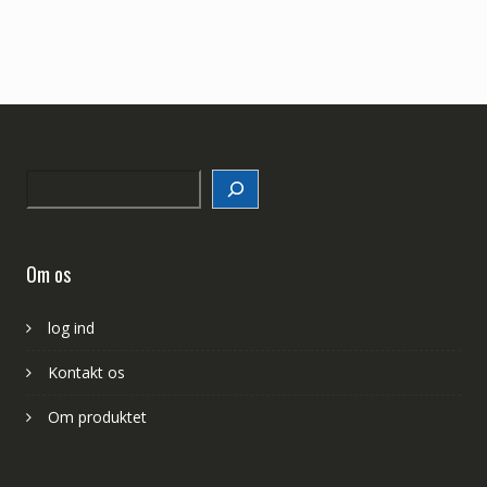
Search
Om os
log ind
Kontakt os
Om produktet