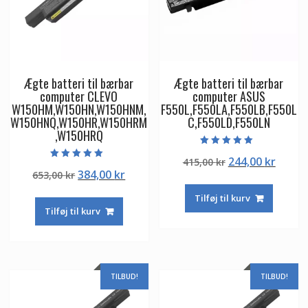
Ægte batteri til bærbar
Ægte batteri til bærbar
computer CLEVO
computer ASUS
W150HM,W150HN,W150HNM,
F550L,F550LA,F550LB,F550L
W150HNQ,W150HR,W150HRM
C,F550LD,F550LN
,W150HRQ
Vurderet
Den
Den
244,00
kr
415,00
kr
5.00
Vurderet
ud af 5
Den
Den
384,00
kr
653,00
kr
oprindelige
aktuel
5.00
ud af 5
oprindelige
aktuelle
pris
pris
Tilføj til kurv
pris
pris
var:
er:
Tilføj til kurv
var:
er:
415,00 kr.
244,00
653,00 kr.
384,00 kr.
TILBUD!
TILBUD!