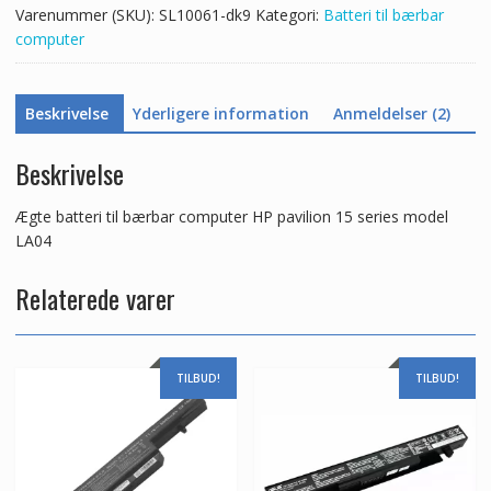
Varenummer (SKU):
SL10061-dk9
Kategori:
Batteri til bærbar
model
computer
LA04
antal
Beskrivelse
Yderligere information
Anmeldelser (2)
Beskrivelse
Ægte batteri til bærbar computer HP pavilion 15 series model
LA04
Relaterede varer
TILBUD!
TILBUD!