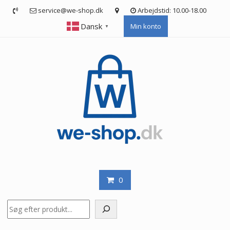
Skip
service@we-shop.dk
Arbejdstid: 10.00-18.00
to
Dansk
Min konto
content
▼
0
Søg