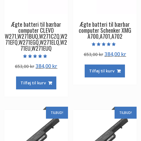
Ægte batteri til bærbar
Ægte batteri til bærbar
computer CLEVO
computer Schenker XMG
W271,W271BUQ,W271CZQ,W2
A700,A701,A702
71EFQ,W271EGQ,W271ELQ,W2
71EU,W271EUQ
Vurderet
Den
Den
384,00
kr
653,00
kr
5.00
ud af 5
oprindelige
aktuel
Vurderet
Den
Den
384,00
kr
653,00
kr
5.00
pris
pris
ud af 5
Tilføj til kurv
oprindelige
aktuelle
var:
er:
pris
pris
653,00 kr.
384,00
Tilføj til kurv
var:
er:
653,00 kr.
384,00 kr.
TILBUD!
TILBUD!