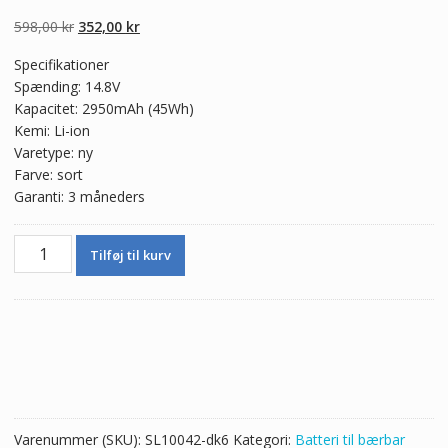
4.50
ud af 5
baseret på
Den
Den
598,00
kr
352,00
kr
kundebedømme
lser
oprindelige
aktuelle
Specifikationer
pris
pris
Spænding: 14.8V
var:
er:
Kapacitet: 2950mAh (45Wh)
598,00 kr.
352,00 kr.
Kemi: Li-ion
Varetype: ny
Farve: sort
Garanti: 3 måneders
Ægte
Tilføj til kurv
batteri
til
bærbar
computer
HP
TPN-
C104
antal
Varenummer (SKU):
SL10042-dk6
Kategori:
Batteri til bærbar