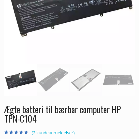
Ægte batteri til bærbar computer HP
TPN-C104
(
2
kundeanmeldelser)
Bedømt som
2