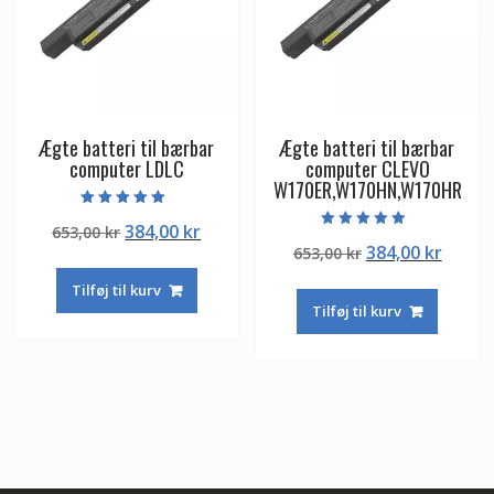
Ægte batteri til bærbar
Ægte batteri til bærbar
computer LDLC
computer CLEVO
W170ER,W170HN,W170HR
Vurderet
Den
Den
384,00
kr
653,00
kr
5.00
Vurderet
ud af 5
Den
Den
384,00
kr
oprindelige
aktuelle
653,00
kr
4.50
ud af 5
oprindelige
aktuel
pris
pris
Tilføj til kurv
pris
pris
var:
er:
Tilføj til kurv
var:
er:
653,00 kr.
384,00 kr.
653,00 kr.
384,00