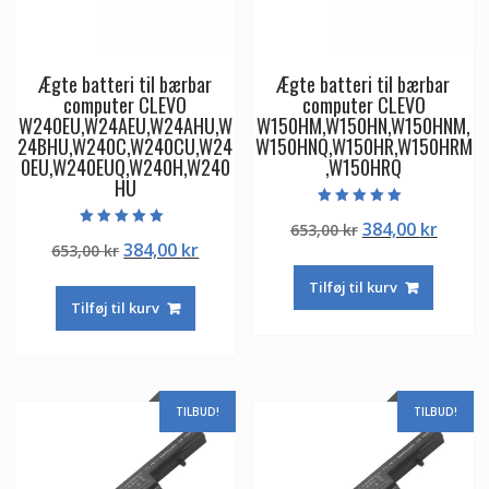
Ægte batteri til bærbar
Ægte batteri til bærbar
computer CLEVO
computer CLEVO
W240EU,W24AEU,W24AHU,W
W150HM,W150HN,W150HNM,
24BHU,W240C,W240CU,W24
W150HNQ,W150HR,W150HRM
0EU,W240EUQ,W240H,W240
,W150HRQ
HU
Vurderet
Den
Den
384,00
kr
653,00
kr
5.00
Vurderet
ud af 5
Den
Den
384,00
kr
653,00
kr
oprindelige
aktuel
5.00
ud af 5
oprindelige
aktuelle
pris
pris
Tilføj til kurv
pris
pris
var:
er:
Tilføj til kurv
var:
er:
653,00 kr.
384,00
653,00 kr.
384,00 kr.
TILBUD!
TILBUD!