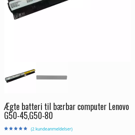
Ægte batteri til bærbar computer Lenovo
G50-45,G50-80
(
2
kundeanmeldelser)
Bedømt som
2