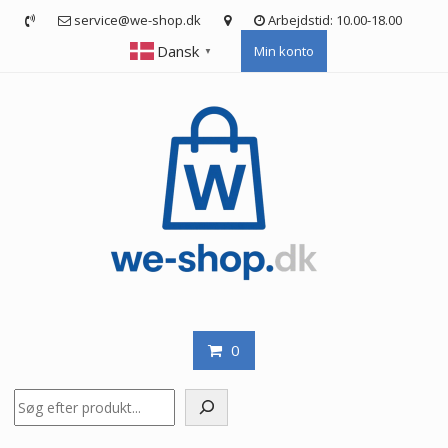
Skip
service@we-shop.dk
Arbejdstid: 10.00-18.00
to
Dansk
Min konto
content
▼
0
Søg