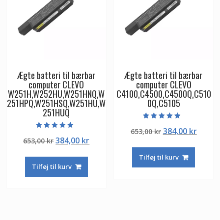
Ægte batteri til bærbar
Ægte batteri til bærbar
computer CLEVO
computer CLEVO
W251H,W252HU,W251HNQ,W
C4100,C4500,C4500Q,C510
251HPQ,W251HSQ,W251HU,W
0Q,C5105
251HUQ
Vurderet
Den
Den
384,00
kr
653,00
kr
4.50
Vurderet
ud af 5
Den
Den
384,00
kr
653,00
kr
oprindelige
aktuel
5.00
ud af 5
oprindelige
aktuelle
pris
pris
Tilføj til kurv
pris
pris
var:
er:
Tilføj til kurv
var:
er:
653,00 kr.
384,00
653,00 kr.
384,00 kr.