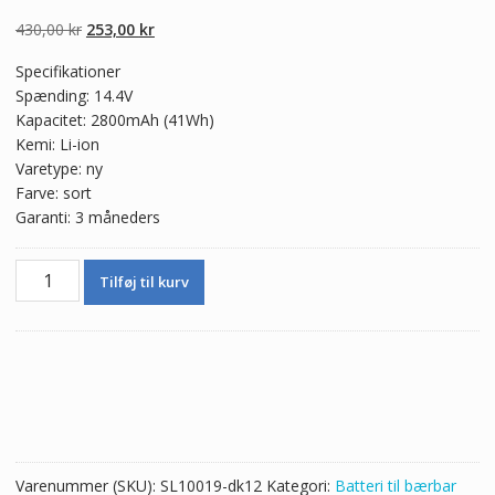
5.00
ud af 5
baseret på
Den
Den
430,00
kr
253,00
kr
kundebedømmel
ser
oprindelige
aktuelle
Specifikationer
pris
pris
Spænding: 14.4V
var:
er:
Kapacitet: 2800mAh (41Wh)
430,00 kr.
253,00 kr.
Kemi: Li-ion
Varetype: ny
Farve: sort
Garanti: 3 måneders
Ægte
Tilføj til kurv
batteri
til
bærbar
computer
Lenovo
G50-
45,G50-
80
Varenummer (SKU):
SL10019-dk12
Kategori:
Batteri til bærbar
antal