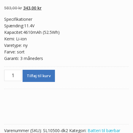
4.50
ud af 5
baseret på
Den
Den
583,00
kr
343,00
kr
kundebedømme
lser
oprindelige
aktuelle
Specifikationer
pris
pris
Spænding:11.4V
var:
er:
Kapacitet:4610mAh (52.5Wh)
583,00 kr.
343,00 kr.
Kemi: Li-ion
Varetype: ny
Farve: sort
Garanti: 3 måneders
Ægte
Tilføj til kurv
batteri
til
bærbar
computer
LENOVO
Ideapad
flex
4
Varenummer (SKU):
SL10500-dk2
Kategori:
Batteri til bærbar
antal