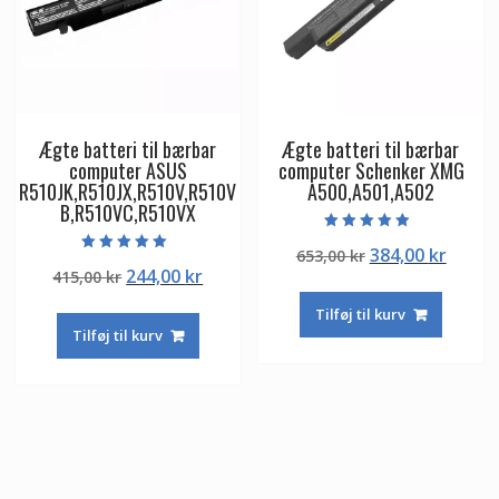
Ægte batteri til bærbar
Ægte batteri til bærbar
computer ASUS
computer Schenker XMG
R510JK,R510JX,R510V,R510V
A500,A501,A502
B,R510VC,R510VX
Vurderet
Den
Den
384,00
kr
653,00
kr
4.50
Vurderet
ud af 5
Den
Den
244,00
kr
415,00
kr
oprindelige
aktuel
5.00
ud af 5
oprindelige
aktuelle
pris
pris
Tilføj til kurv
pris
pris
var:
er:
Tilføj til kurv
var:
er:
653,00 kr.
384,00
415,00 kr.
244,00 kr.