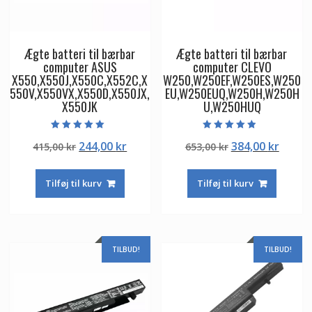
Ægte batteri til bærbar
Ægte batteri til bærbar
computer ASUS
computer CLEVO
X550,X550J,X550C,X552C,X
W250,W250EF,W250ES,W250
550V,X550VX,X550D,X550JX,
EU,W250EUQ,W250H,W250H
X550JK
U,W250HUQ
Vurderet
Vurderet
Den
Den
Den
Den
244,00
kr
384,00
kr
415,00
kr
653,00
kr
5.00
4.50
ud af 5
ud af 5
oprindelige
aktuelle
oprindelige
aktuel
pris
pris
pris
pris
Tilføj til kurv
Tilføj til kurv
var:
er:
var:
er:
415,00 kr.
244,00 kr.
653,00 kr.
384,00
TILBUD!
TILBUD!