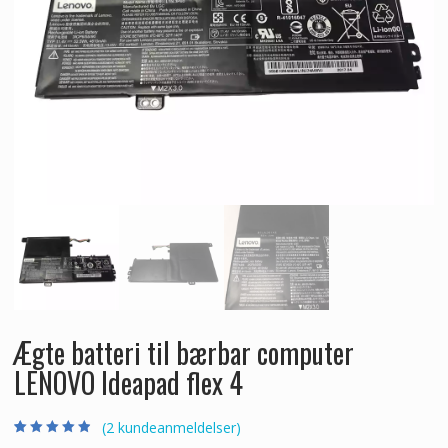
Ægte batteri til bærbar computer
LENOVO Ideapad flex 4
(
2
kundeanmeldelser)
Bedømt som
2