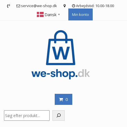
Skip
service@we-shop.dk
Arbejdstid: 10.00-18.00
to
Dansk
Min konto
content
▼
0
Søg