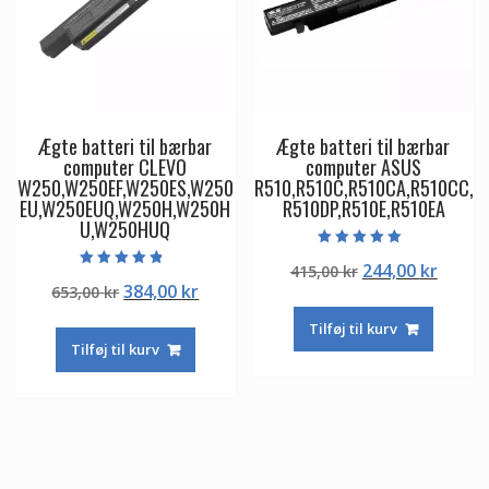
Ægte batteri til bærbar
Ægte batteri til bærbar
computer CLEVO
computer ASUS
W250,W250EF,W250ES,W250
R510,R510C,R510CA,R510CC,
EU,W250EUQ,W250H,W250H
R510DP,R510E,R510EA
U,W250HUQ
Vurderet
Den
Den
244,00
kr
415,00
kr
5.00
Vurderet
ud af 5
Den
Den
384,00
kr
653,00
kr
oprindelige
aktuel
4.50
ud af 5
oprindelige
aktuelle
pris
pris
Tilføj til kurv
pris
pris
var:
er:
Tilføj til kurv
var:
er:
415,00 kr.
244,00
653,00 kr.
384,00 kr.