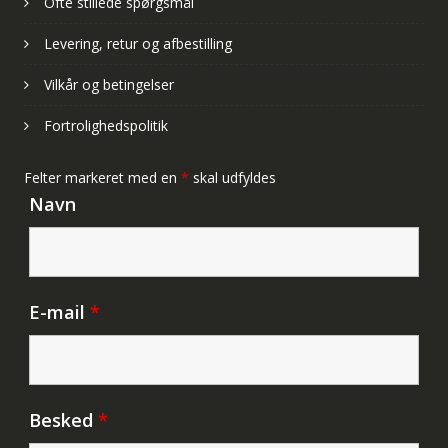
Ofte stillede spørgsmål
Levering, retur og afbestilling
Vilkår og betingelser
Fortrolighedspolitik
Felter markeret med en
*
skal udfyldes
Navn
E-mail
*
Besked
*