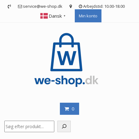
Skip
service@we-shop.dk
Arbejdstid: 10.00-18.00
to
Dansk
Min konto
content
▼
0
Søg