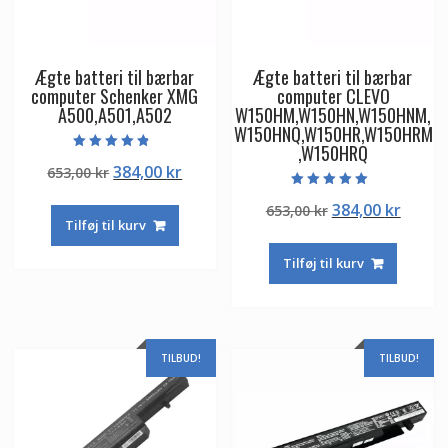
Ægte batteri til bærbar
Ægte batteri til bærbar
computer Schenker XMG
computer CLEVO
A500,A501,A502
W150HM,W150HN,W150HNM,
W150HNQ,W150HR,W150HRM
,W150HRQ
Vurderet
Den
Den
384,00
kr
653,00
kr
4.50
ud af 5
oprindelige
aktuelle
Vurderet
Den
Den
384,00
kr
653,00
kr
5.00
pris
pris
ud af 5
Tilføj til kurv
oprindelige
aktuel
var:
er:
pris
pris
653,00 kr.
384,00 kr.
Tilføj til kurv
var:
er:
653,00 kr.
384,00
TILBUD!
TILBUD!