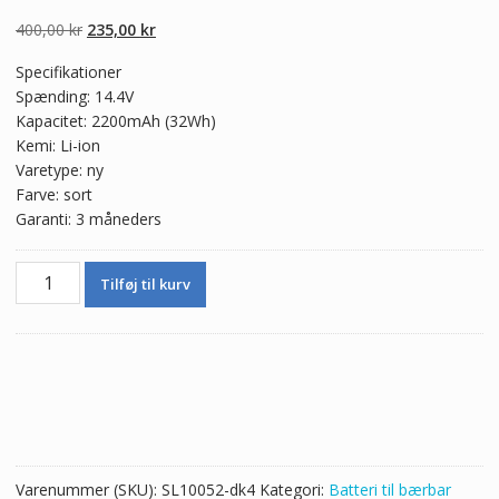
4.50
ud af 5
baseret på
Den
Den
400,00
kr
235,00
kr
kundebedømme
lser
oprindelige
aktuelle
Specifikationer
pris
pris
Spænding: 14.4V
var:
er:
Kapacitet: 2200mAh (32Wh)
400,00 kr.
235,00 kr.
Kemi: Li-ion
Varetype: ny
Farve: sort
Garanti: 3 måneders
Ægte
Tilføj til kurv
batteri
til
bærbar
computer
Lenovo
L12M4E01
antal
Varenummer (SKU):
SL10052-dk4
Kategori:
Batteri til bærbar