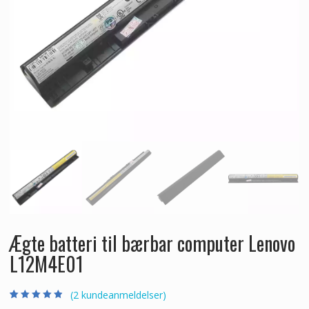
Ægte batteri til bærbar computer Lenovo
L12M4E01
(
2
kundeanmeldelser)
Bedømt som
2