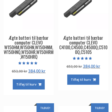
Ægte batteri til bærbar
Ægte batteri til bærbar
computer CLEVO
computer CLEVO
W150HM,W150HN,W150HNM,
C4100,C4500,C4500Q,C510
W150HNQ,W150HR,W150HRM
0Q,C5105
,W150HRQ
Vurderet
Den
Den
384,00
kr
653,00
kr
4.50
Vurderet
ud af 5
Den
Den
384,00
kr
653,00
kr
oprindelige
aktuel
5.00
ud af 5
oprindelige
aktuelle
pris
pris
Tilføj til kurv
pris
pris
var:
er:
Tilføj til kurv
var:
er:
653,00 kr.
384,00
653,00 kr.
384,00 kr.
TILBUD!
TILBUD!