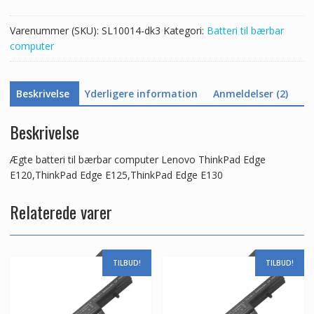
Edge
E120,ThinkPad
Varenummer (SKU):
SL10014-dk3
Kategori:
Batteri til bærbar
Edge
computer
E125,ThinkPad
Edge
E130
Beskrivelse
Yderligere information
Anmeldelser (2)
antal
Beskrivelse
Ægte batteri til bærbar computer Lenovo ThinkPad Edge
E120,ThinkPad Edge E125,ThinkPad Edge E130
Relaterede varer
TILBUD!
TILBUD!