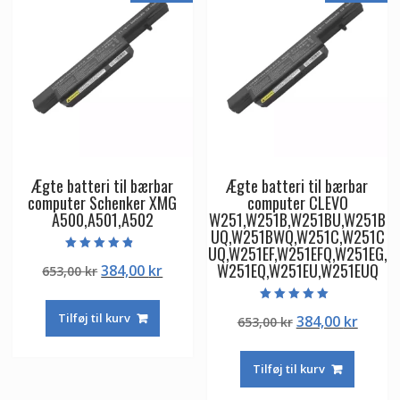
Ægte batteri til bærbar
Ægte batteri til bærbar
computer Schenker XMG
computer CLEVO
A500,A501,A502
W251,W251B,W251BU,W251B
UQ,W251BWQ,W251C,W251C
UQ,W251EF,W251EFQ,W251EG,
Vurderet
W251EQ,W251EU,W251EUQ
Den
Den
384,00
kr
653,00
kr
4.50
ud af 5
oprindelige
aktuelle
pris
pris
Vurderet
Tilføj til kurv
Den
Den
384,00
kr
653,00
kr
5.00
var:
er:
ud af 5
oprindelige
aktuel
653,00 kr.
384,00 kr.
pris
pris
Tilføj til kurv
var:
er:
653,00 kr.
384,00