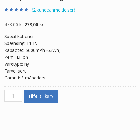
(
2
kundeanmeldelser)
Bedømt som
2
5.00
ud af 5
baseret på
Den
Den
473,00
kr
278,00
kr
kundebedømmel
ser
oprindelige
aktuelle
Specifikationer
pris
pris
Spænding: 11.1V
var:
er:
Kapacitet: 5600mAh (63Wh)
473,00 kr.
278,00 kr.
Kemi: Li-ion
Varetype: ny
Farve: sort
Garanti: 3 måneders
Ægte
Tilføj til kurv
batteri
til
bærbar
computer
Lenovo
ThinkPad