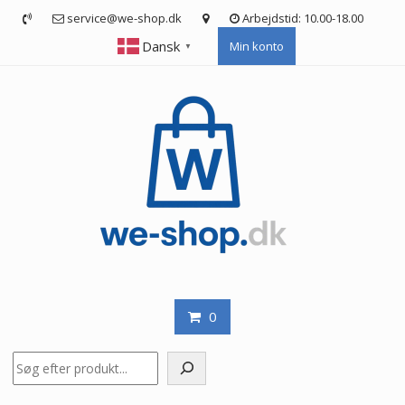
Skip
service@we-shop.dk
Arbejdstid: 10.00-18.00
to
Dansk
Min konto
content
▼
0
Søg