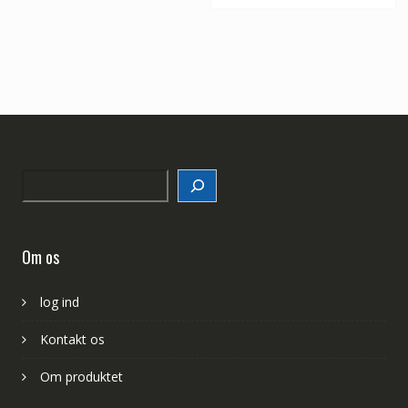
Search
Om os
log ind
Kontakt os
Om produktet