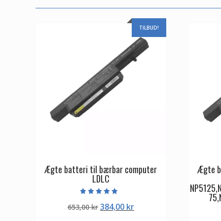
TILBUD!
Ægte batteri til bærbar computer
Ægte b
LDLC
NP5125,
75,
Vurderet
Den
Den
384,00
kr
653,00
kr
5.00
ud af 5
oprindelige
aktuelle