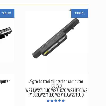
TILBUD!
TILBUD!
mputer
Ægte batteri til bærbar computer
CLEVO
W271,W271BUQ,W271CZQ,W271EFQ,W2
71EGQ,W271ELQ,W271EU,W271EUQ
Den
ge
aktuelle
Vurderet