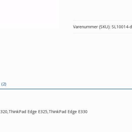
Lenovo
ThinkPad
Edge
E320,ThinkPad
Varenummer (SKU):
SL10014-d
Edge
E325,ThinkPad
Edge
E330
antal
(2)
 E320,ThinkPad Edge E325,ThinkPad Edge E330