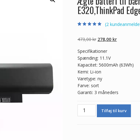
Ægte batteri til b
E320,ThinkPad Edg
(
2
kundeanmeldel
Bedømt som
2
5.00
ud af 5
baseret på
Den
Den
473,00
kr
278,00
kr
kundebedømmel
ser
oprindelige
aktuelle
Specifikationer
pris
pris
Spænding: 11.1V
var:
er:
Kapacitet: 5600mAh (63Wh)
473,00 kr.
278,00 kr.
Kemi: Li-ion
Varetype: ny
Farve: sort
Garanti: 3 måneders
Ægte
Tilføj til kurv
batteri
til
bærbar
computer