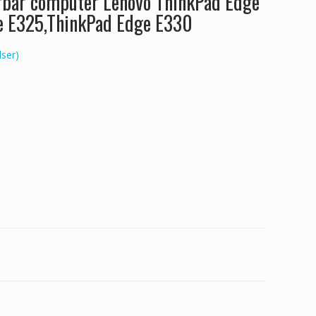
ærbar computer Lenovo ThinkPad Edge
e E325,ThinkPad Edge E330
ser)