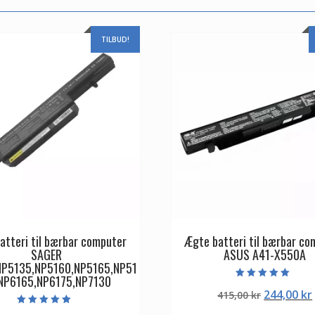
TILBUD!
atteri til bærbar computer
Ægte batteri til bærbar co
SAGER
ASUS A41-X550A
NP5135,NP5160,NP5165,NP51
NP6165,NP6175,NP7130
Vurderet
Den
244,00
kr
415,00
kr
5.00
ud af 5
oprindeli
Vurderet