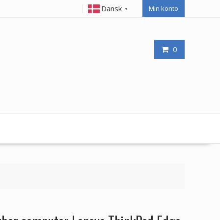
Dansk
Min konto
▼
0