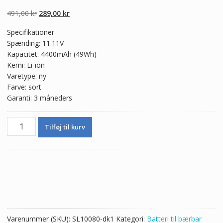
5.00
ud af 5
baseret på
Den
Den
491,00
kr
289,00
kr
kundebedømmel
ser
oprindelige
aktuelle
Specifikationer
pris
pris
Spænding: 11.11V
var:
er:
Kapacitet: 4400mAh (49Wh)
491,00 kr.
289,00 kr.
Kemi: Li-ion
Varetype: ny
Farve: sort
Garanti: 3 måneders
Ægte
Tilføj til kurv
batteri
til
bærbar
computer
MSI
BTY-
S14
antal
Varenummer (SKU):
SL10080-dk1
Kategori:
Batteri til bærbar