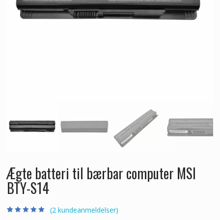
Ægte batteri til bærbar computer MSI
BTY-S14
(
2
kundeanmeldelser)
Bedømt som
2