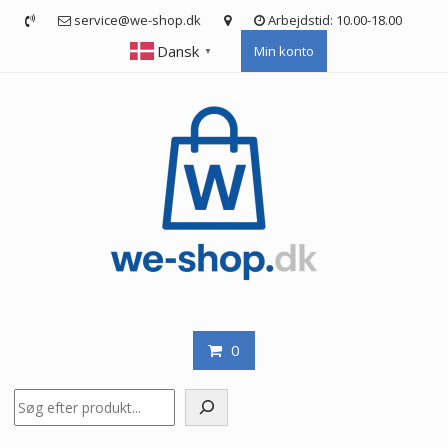
Skip
service@we-shop.dk
Arbejdstid: 10.00-18.00
to
Dansk
Min konto
content
▼
0
Søg