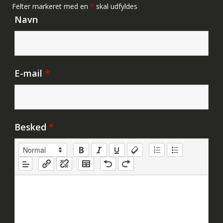
Felter markeret med en
*
skal udfyldes
Navn
E-mail
*
Besked
*