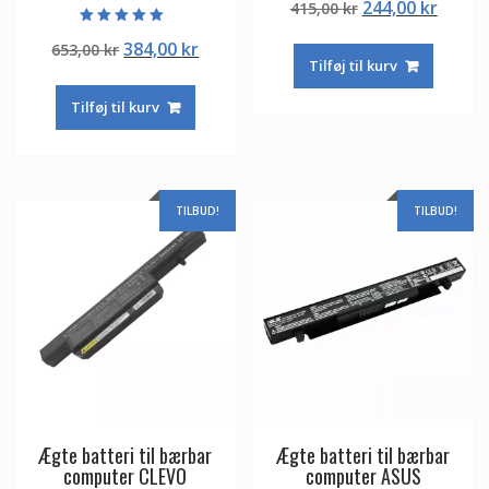
Den
Den
244,00
kr
415,00
kr
4.50
ud af 5
oprindelige
aktuel
Vurderet
Den
Den
384,00
kr
653,00
kr
5.00
pris
pris
ud af 5
Tilføj til kurv
oprindelige
aktuelle
var:
er:
pris
pris
415,00 kr.
244,00
Tilføj til kurv
var:
er:
653,00 kr.
384,00 kr.
TILBUD!
TILBUD!
Ægte batteri til bærbar
Ægte batteri til bærbar
computer CLEVO
computer ASUS