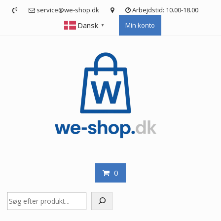
Skip
service@we-shop.dk
Arbejdstid: 10.00-18.00
to
Dansk
Min konto
content
▼
0
Søg