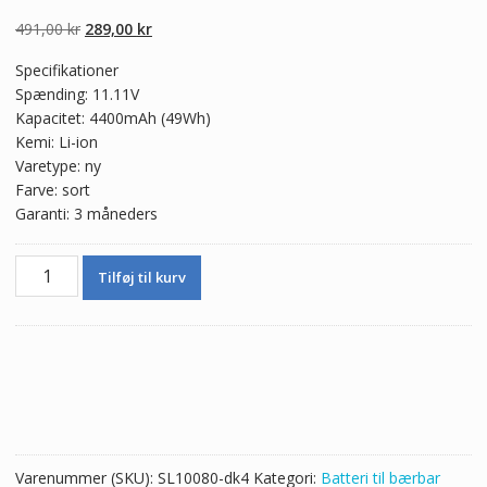
4.50
ud af 5
baseret på
Den
Den
491,00
kr
289,00
kr
kundebedømme
lser
oprindelige
aktuelle
Specifikationer
pris
pris
Spænding: 11.11V
var:
er:
Kapacitet: 4400mAh (49Wh)
491,00 kr.
289,00 kr.
Kemi: Li-ion
Varetype: ny
Farve: sort
Garanti: 3 måneders
Ægte
Tilføj til kurv
batteri
til
bærbar
computer
MSI
GE60
antal
Varenummer (SKU):
SL10080-dk4
Kategori:
Batteri til bærbar