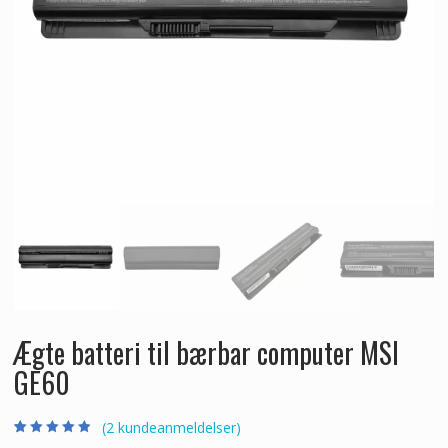
Ægte batteri til bærbar computer MSI
GE60
(
2
kundeanmeldelser)
Bedømt som
2