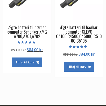
Ægte batteri til bærbar
Ægte batteri til bærbar
computer Schenker XMG
computer CLEVO
A700,A701,A702
C4100,C4500,C4500Q,C510
0Q,C5105
Vurderet
Den
Den
384,00
kr
653,00
kr
5.00
Vurderet
ud af 5
Den
Den
384,00
kr
oprindelige
aktuelle
653,00
kr
4.50
ud af 5
oprindelige
aktuel
pris
pris
Tilføj til kurv
pris
pris
var:
er:
Tilføj til kurv
var:
er:
653,00 kr.
384,00 kr.
653,00 kr.
384,00