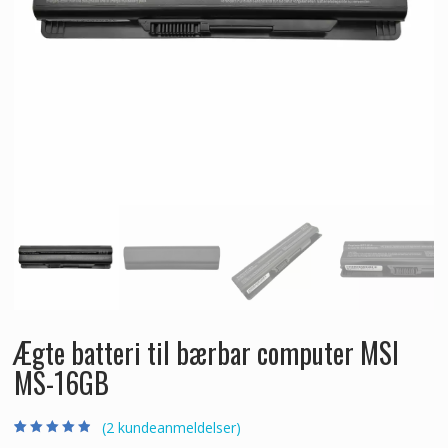
Ægte batteri til bærbar computer MSI
MS-16GB
(
2
kundeanmeldelser)
Bedømt som
2