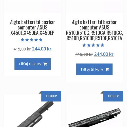
Ægte batteri til bærbar
Ægte batteri til bærbar
computer ASUS
computer ASUS
X450E,X450EA,X450EP
R510,R510C,R510CA,R510CC,
R510D,R510DP,R510E,R510EA
Vurderet
Den
Den
244,00
kr
415,00
kr
4.50
Vurderet
ud af 5
Den
Den
244,00
kr
oprindelige
aktuelle
415,00
kr
4.50
ud af 5
oprindelige
aktuel
pris
pris
Tilføj til kurv
pris
pris
var:
er:
Tilføj til kurv
var:
er:
415,00 kr.
244,00 kr.
415,00 kr.
244,00
TILBUD!
TILBUD!