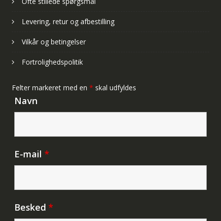
Ofte stillede spørgsmål
Levering, retur og afbestilling
Vilkår og betingelser
Fortrolighedspolitik
Felter markeret med en
*
skal udfyldes
Navn
E-mail
*
Besked
*