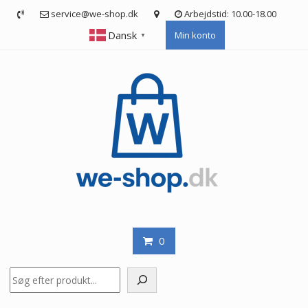
Skip
service@we-shop.dk
Arbejdstid: 10.00-18.00
to
Dansk
Min konto
content
▼
0
Søg