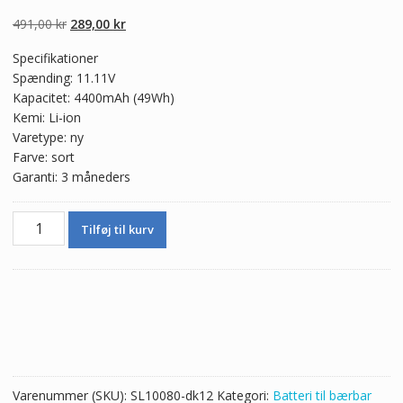
4.50
ud af 5
baseret på
Den
Den
491,00
kr
289,00
kr
kundebedømme
lser
oprindelige
aktuelle
Specifikationer
pris
pris
Spænding: 11.11V
var:
er:
Kapacitet: 4400mAh (49Wh)
491,00 kr.
289,00 kr.
Kemi: Li-ion
Varetype: ny
Farve: sort
Garanti: 3 måneders
Ægte
Tilføj til kurv
batteri
til
bærbar
computer
MSI
MS-
16GB
antal
Varenummer (SKU):
SL10080-dk12
Kategori:
Batteri til bærbar