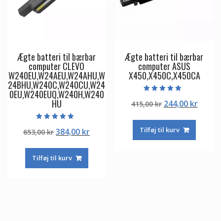
Ægte batteri til bærbar
Ægte batteri til bærbar
computer CLEVO
computer ASUS
W240EU,W24AEU,W24AHU,W
X450,X450C,X450CA
24BHU,W240C,W240CU,W24
0EU,W240EUQ,W240H,W240
Vurderet
HU
Den
Den
244,00
kr
415,00
kr
5.00
ud af 5
oprindelige
aktuel
pris
pris
Vurderet
Tilføj til kurv
Den
Den
384,00
kr
653,00
kr
5.00
var:
er:
ud af 5
oprindelige
aktuelle
415,00 kr.
244,00
pris
pris
Tilføj til kurv
var:
er:
653,00 kr.
384,00 kr.