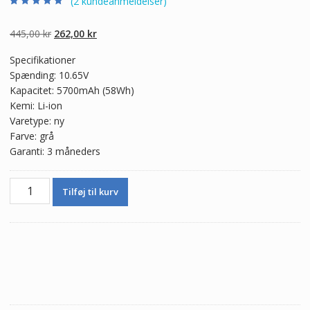
(
2
kundeanmeldelser)
Bedømt som
2
4.50
ud af 5
baseret på
Den
Den
445,00
kr
262,00
kr
kundebedømme
lser
oprindelige
aktuelle
Specifikationer
pris
pris
Spænding: 10.65V
var:
er:
Kapacitet: 5700mAh (58Wh)
445,00 kr.
262,00 kr.
Kemi: Li-ion
Varetype: ny
Farve: grå
Garanti: 3 måneders
Ægte
Tilføj til kurv
batteri
til
bærbar
computer
PANASONIC
CF-
VZSU58U
antal