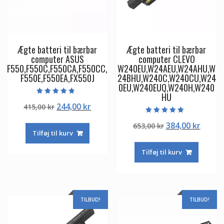
Ægte batteri til bærbar
Ægte batteri til bærbar
computer ASUS
computer CLEVO
F550,F550C,F550CA,F550CC,
W240EU,W24AEU,W24AHU,W
F550E,F550EA,FX550J
24BHU,W240C,W240CU,W24
0EU,W240EUQ,W240H,W240
HU
Vurderet
Den
Den
244,00
kr
415,00
kr
4.50
ud af 5
oprindelige
aktuelle
Vurderet
Den
Den
384,00
kr
653,00
kr
5.00
pris
pris
ud af 5
Tilføj til kurv
oprindelige
aktuel
var:
er:
pris
pris
415,00 kr.
244,00 kr.
Tilføj til kurv
var:
er:
653,00 kr.
384,00
TILBUD!
TILBUD!