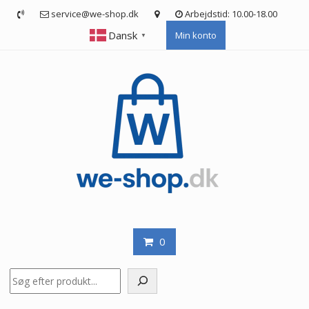
Skip
service@we-shop.dk
Arbejdstid: 10.00-18.00
to
Dansk
Min konto
content
▼
0
Søg