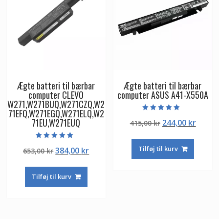
Ægte batteri til bærbar
Ægte batteri til bærbar
computer CLEVO
computer ASUS A41-X550A
W271,W271BUQ,W271CZQ,W2
71EFQ,W271EGQ,W271ELQ,W2
Vurderet
71EU,W271EUQ
Den
Den
244,00
kr
415,00
kr
5.00
ud af 5
oprindelige
aktuel
pris
pris
Vurderet
Tilføj til kurv
Den
Den
384,00
kr
653,00
kr
5.00
var:
er:
ud af 5
oprindelige
aktuelle
415,00 kr.
244,00
pris
pris
Tilføj til kurv
var:
er:
653,00 kr.
384,00 kr.