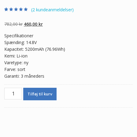
(
2
kundeanmeldelser)
Bedømt som
2
5.00
ud af 5
baseret på
Den
Den
782,00
kr
460,00
kr
kundebedømmel
ser
oprindelige
aktuelle
Specifikationer
pris
pris
Spænding: 14.8V
var:
er:
Kapacitet: 5200mAh (76.96Wh)
782,00 kr.
460,00 kr.
Kemi: Li-ion
Varetype: ny
Farve: sort
Garanti: 3 måneders
Ægte
Tilføj til kurv
batteri
til
bærbar
computer
Sager
NP6350,NP6370,NP7370,NP7352,W3558S