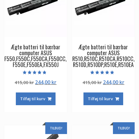
Ægte batteri til bærbar
Ægte batteri til bærbar
computer ASUS
computer ASUS
F550,F550C,F550CA,F550CC,
R510,R510C,R510CA,R510CC,
F550E,F550EA,FX550J
R510D,R510DP,R510E,R510EA
Vurderet
Vurderet
Den
Den
Den
Den
244,00
kr
244,00
kr
415,00
kr
415,00
kr
4.50
4.50
ud af 5
ud af 5
oprindelige
aktuelle
oprindelige
aktuel
pris
pris
pris
pris
Tilføj til kurv
Tilføj til kurv
var:
er:
var:
er:
415,00 kr.
244,00 kr.
415,00 kr.
244,00
TILBUD!
TILBUD!