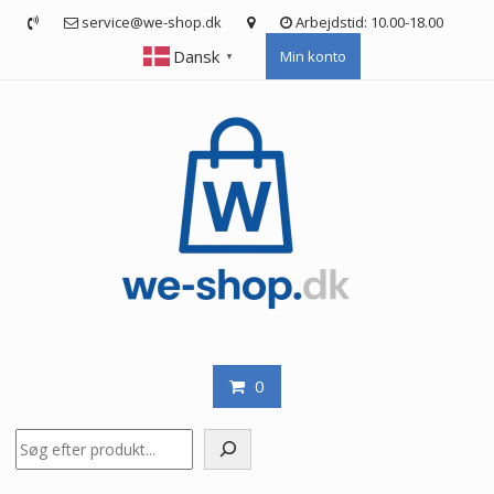
Skip
service@we-shop.dk
Arbejdstid: 10.00-18.00
to
Dansk
Min konto
content
▼
0
Søg