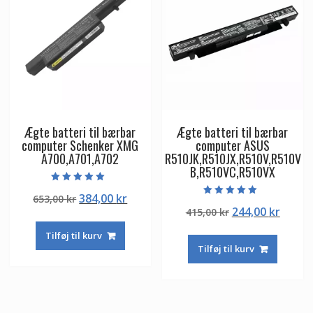
Ægte batteri til bærbar
Ægte batteri til bærbar
computer Schenker XMG
computer ASUS
A700,A701,A702
R510JK,R510JX,R510V,R510V
B,R510VC,R510VX
Vurderet
Den
Den
384,00
kr
653,00
kr
5.00
Vurderet
ud af 5
Den
Den
244,00
kr
oprindelige
aktuelle
415,00
kr
5.00
ud af 5
oprindelige
aktuel
pris
pris
Tilføj til kurv
pris
pris
var:
er:
Tilføj til kurv
var:
er:
653,00 kr.
384,00 kr.
415,00 kr.
244,00