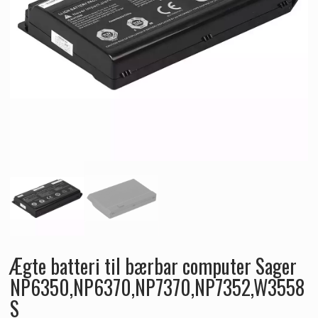
Ægte batteri til bærbar computer Sager
NP6350,NP6370,NP7370,NP7352,W3558
S