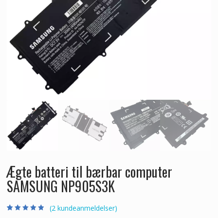
Ægte batteri til bærbar computer
SAMSUNG NP905S3K
(
2
kundeanmeldelser)
Bedømt som
2