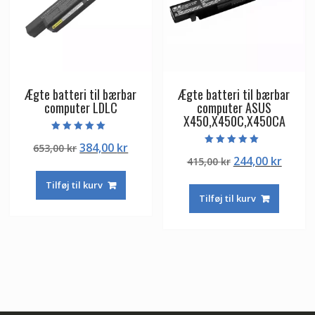
Ægte batteri til bærbar
Ægte batteri til bærbar
computer LDLC
computer ASUS
X450,X450C,X450CA
Vurderet
Den
Den
384,00
kr
653,00
kr
5.00
Vurderet
ud af 5
Den
Den
244,00
kr
oprindelige
aktuelle
415,00
kr
5.00
ud af 5
oprindelige
aktuel
pris
pris
Tilføj til kurv
pris
pris
var:
er:
Tilføj til kurv
var:
er:
653,00 kr.
384,00 kr.
415,00 kr.
244,00