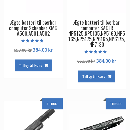
Ægte batteri til bærbar
Ægte batteri til bærbar
computer Schenker XMG
computer SAGER
A500,A501,A502
NP5125,NP5135,NP5160,NP5
165,NP5175,NP6165,NP6175,
NP7130
Vurderet
Den
Den
384,00
kr
653,00
kr
4.50
ud af 5
oprindelige
aktuelle
Vurderet
Den
Den
384,00
kr
653,00
kr
5.00
pris
pris
ud af 5
Tilføj til kurv
oprindelige
aktuel
var:
er:
pris
pris
653,00 kr.
384,00 kr.
Tilføj til kurv
var:
er:
653,00 kr.
384,00
TILBUD!
TILBUD!