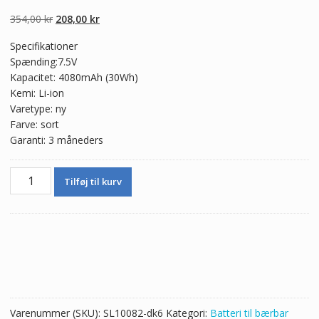
4.50
ud af 5
baseret på
Den
Den
354,00
kr
208,00
kr
kundebedømme
lser
oprindelige
aktuelle
Specifikationer
pris
pris
Spænding:7.5V
var:
er:
Kapacitet: 4080mAh (30Wh)
354,00 kr.
208,00 kr.
Kemi: Li-ion
Varetype: ny
Farve: sort
Garanti: 3 måneders
Ægte
Tilføj til kurv
batteri
til
bærbar
computer
SAMSUNG
NP905S3K
antal
Varenummer (SKU):
SL10082-dk6
Kategori:
Batteri til bærbar