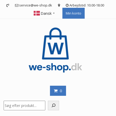
Skip
service@we-shop.dk
Arbejdstid: 10.00-18.00
to
Dansk
Min konto
content
▼
0
Søg