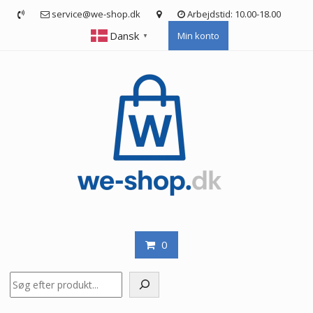
Skip
service@we-shop.dk
Arbejdstid: 10.00-18.00
to
Dansk
Min konto
content
▼
0
Søg