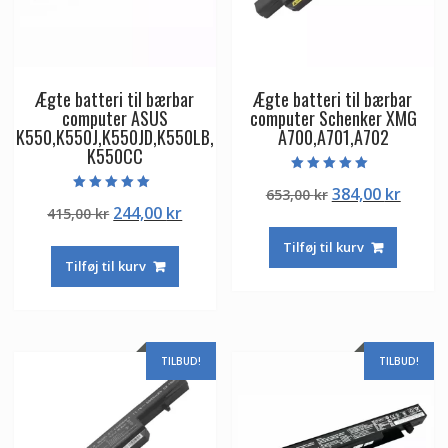
Ægte batteri til bærbar
Ægte batteri til bærbar
computer ASUS
computer Schenker XMG
K550,K550J,K550JD,K550LB,
A700,A701,A702
K550CC
Vurderet
Den
Den
384,00
kr
653,00
kr
5.00
Vurderet
ud af 5
Den
Den
244,00
kr
415,00
kr
oprindelige
aktuel
5.00
ud af 5
oprindelige
aktuelle
pris
pris
Tilføj til kurv
pris
pris
var:
er:
Tilføj til kurv
var:
er:
653,00 kr.
384,00
415,00 kr.
244,00 kr.
TILBUD!
TILBUD!