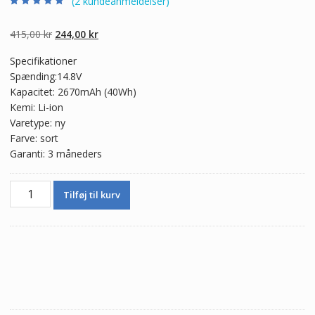
(
2
kundeanmeldelser)
Bedømt som
2
5.00
ud af 5
baseret på
Den
Den
415,00
kr
244,00
kr
kundebedømmel
ser
oprindelige
aktuelle
Specifikationer
pris
pris
Spænding:14.8V
var:
er:
Kapacitet: 2670mAh (40Wh)
415,00 kr.
244,00 kr.
Kemi: Li-ion
Varetype: ny
Farve: sort
Garanti: 3 måneders
Ægte
Tilføj til kurv
batteri
til
bærbar
computer
SONY
VAIO
SVF1521A1EW
antal