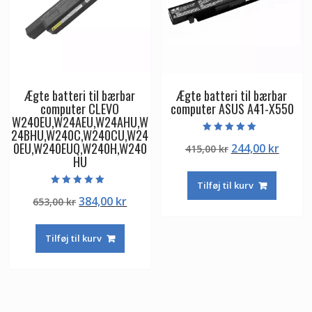
Ægte batteri til bærbar
Ægte batteri til bærbar
computer CLEVO
computer ASUS A41-X550
W240EU,W24AEU,W24AHU,W
24BHU,W240C,W240CU,W24
Vurderet
0EU,W240EUQ,W240H,W240
Den
Den
244,00
kr
415,00
kr
5.00
ud af 5
HU
oprindelige
aktuel
pris
pris
Tilføj til kurv
var:
er:
Vurderet
Den
Den
384,00
kr
653,00
kr
5.00
415,00 kr.
244,00
ud af 5
oprindelige
aktuelle
pris
pris
Tilføj til kurv
var:
er:
653,00 kr.
384,00 kr.