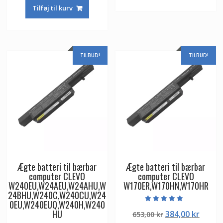
pris
pris
653,00 kr.
384,00
Tilføj til kurv
var:
er:
653,00 kr.
384,00 kr.
TILBUD!
TILBUD!
Ægte batteri til bærbar
Ægte batteri til bærbar
computer CLEVO
computer CLEVO
W240EU,W24AEU,W24AHU,W
W170ER,W170HN,W170HR
24BHU,W240C,W240CU,W24
0EU,W240EUQ,W240H,W240
Vurderet
HU
Den
Den
384,00
kr
653,00
kr
4.50
ud af 5