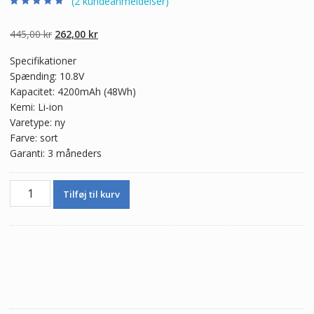
(
2
kundeanmeldelser)
Bedømt som
2
5.00
ud af 5
baseret på
Den
Den
445,00
kr
262,00
kr
kundebedømmel
ser
oprindelige
aktuelle
Specifikationer
pris
pris
Spænding: 10.8V
var:
er:
Kapacitet: 4200mAh (48Wh)
445,00 kr.
262,00 kr.
Kemi: Li-ion
Varetype: ny
Farve: sort
Garanti: 3 måneders
Ægte
Tilføj til kurv
batteri
til
bærbar
computer
TOSHIBA
PA3817U-
1BRS
antal