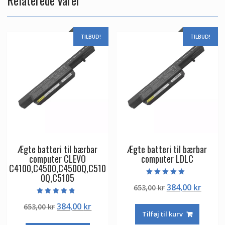
TILBUD!
TILBUD!
Ægte batteri til bærbar
Ægte batteri til bærbar
computer CLEVO
computer LDLC
C4100,C4500,C4500Q,C510
0Q,C5105
Vurderet
Den
Den
384,00
kr
653,00
kr
5.00
ud af 5
oprindelige
aktuel
Vurderet
Den
Den
384,00
kr
653,00
kr
4.50
pris
pris
ud af 5
Tilføj til kurv
oprindelige
aktuelle
var:
er: