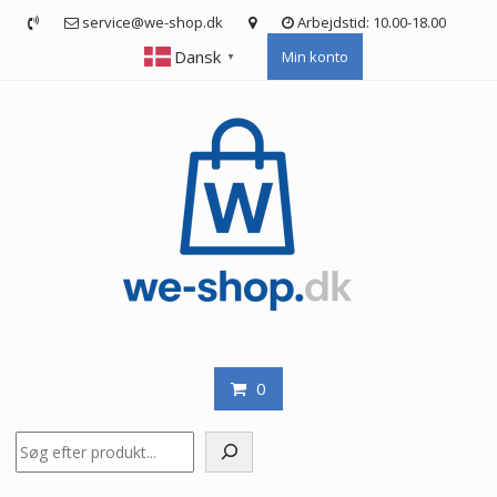
Skip
service@we-shop.dk
Arbejdstid: 10.00-18.00
to
Dansk
Min konto
content
▼
0
Søg