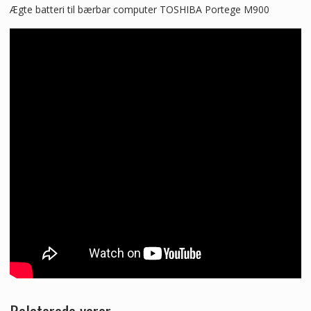
Ægte batteri til bærbar computer TOSHIBA Portege M900
Relaterede varer