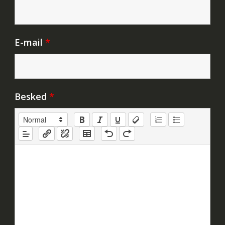
E-mail
*
Besked
*