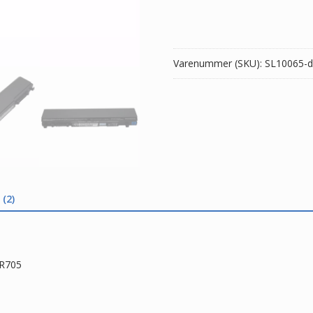
TOSHIBA
Portege
R700,R705
antal
Varenummer (SKU):
SL10065-d
(2)
,R705