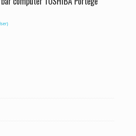
ærbar computer TOSHIBA Portege
ser)