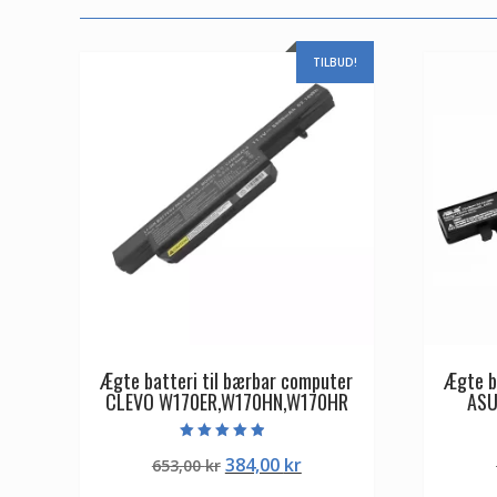
TILBUD!
Ægte batteri til bærbar computer
Ægte b
CLEVO W170ER,W170HN,W170HR
ASU
Vurderet
Den
Den
384,00
kr
653,00
kr
4.50
ud af 5
oprindelige
aktuelle