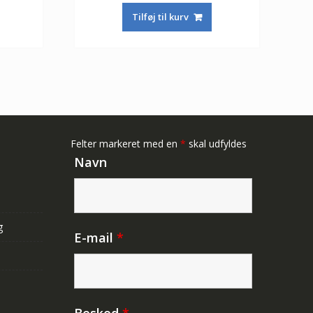
pris
pris
pris
Tilføj til kurv
er:
var:
er:
244,00 kr.
415,00 kr.
244,00 kr.
Felter markeret med en
*
skal udfyldes
Navn
g
E-mail
*
Besked
*