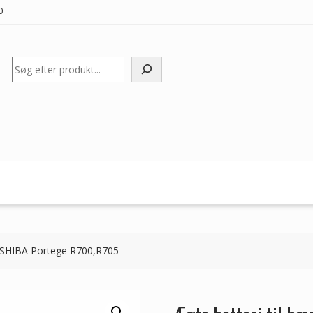
0
Søg
TOSHIBA Portege R700,R705