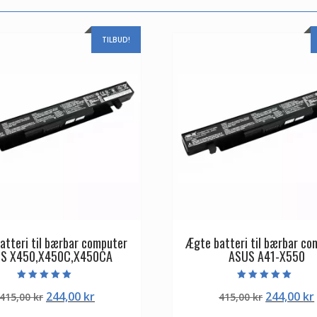
TILBUD!
atteri til bærbar computer
Ægte batteri til bærbar co
S X450,X450C,X450CA
ASUS A41-X550
Vurderet
Vurderet
Den
Den
Den
244,00
kr
244,00
kr
415,00
kr
415,00
kr
5.00
5.00
ud af 5
ud af 5
oprindelige
aktuelle
oprindeli