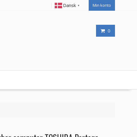
Dansk
Min konto
▼
0