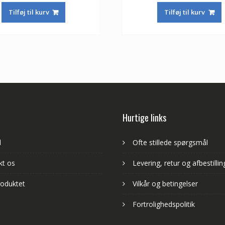
pris
pris
pris
Tilføj til kurv
Tilføj til kurv
var:
er:
var:
415,00 kr.
244,00 kr.
415,00 kr.
Hurtige links
d
Ofte stillede spørgsmål
kt os
Levering, retur og afbestillin
oduktet
Vilkår og betingelser
Fortrolighedspolitik