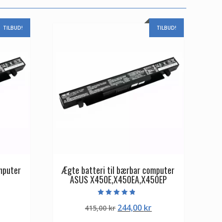
TILBUD!
TILBUD!
mputer
Ægte batteri til bærbar computer
ASUS X450E,X450EA,X450EP
Vurderet
Den
Den
Den
244,00
kr
415,00
kr
4.50
ud af 5
ge
aktuelle
oprindelige
aktuelle