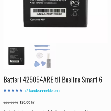
Batteri 425054ARE til Beeline Smart 6
(
2
kundeanmeldelser)
Bedømt som
2
5.00
ud af 5
baseret på
Den
Den
203,00
kr
120,00
kr
kundebedømmel
ser
oprindelige
aktuelle