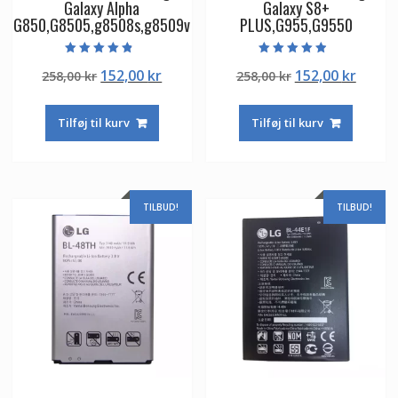
Galaxy Alpha
Galaxy S8+
G850,G8505,g8508s,g8509v
PLUS,G955,G9550
Vurderet
Vurderet
Den
Den
Den
Den
152,00
kr
152,00
kr
258,00
kr
258,00
kr
4.50
4.50
ud af 5
ud af 5
oprindelige
aktuelle
oprindelige
aktuel
pris
pris
pris
pris
Tilføj til kurv
Tilføj til kurv
var:
er:
var:
er:
258,00 kr.
152,00 kr.
258,00 kr.
152,00
TILBUD!
TILBUD!