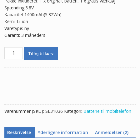
Pakke inkluderet: 1 x originalt batteri, 1 x gratis værktøj
pris
pris
Spænding:3.8V
var:
er:
Kapacitet:1400mAh(5.32Wh)
203,00 kr.
120,00 kr.
Kemi: Li-ion
Varetype: ny
Garanti: 3 måneders
Batteri
Tilføj til kurv
425054ARE
til
Beeline
Smart
6
antal
Varenummer (SKU):
SL31036
Kategori:
Batterie til mobiltelefon
Beskrivelse
Yderligere information
Anmeldelser (2)