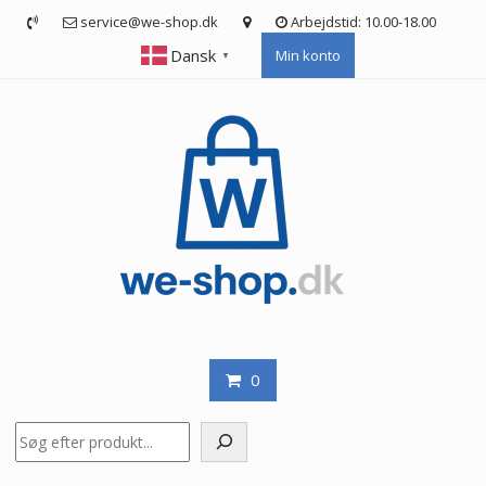
Skip
service@we-shop.dk
Arbejdstid: 10.00-18.00
to
Dansk
Min konto
content
▼
0
Søg