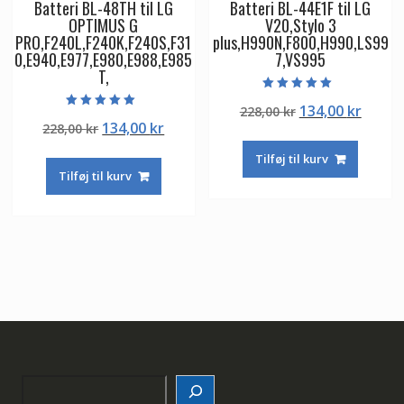
Batteri BL-48TH til LG
Batteri BL-44E1F til LG
OPTIMUS G
V20,Stylo 3
PRO,F240L,F240K,F240S,F31
plus,H990N,F800,H990,LS99
0,E940,E977,E980,E988,E985
7,VS995
T,
Vurderet
Den
Den
134,00
kr
228,00
kr
5.00
Vurderet
ud af 5
Den
Den
134,00
kr
228,00
kr
oprindelige
aktuel
5.00
ud af 5
oprindelige
aktuelle
pris
pris
Tilføj til kurv
pris
pris
var:
er:
Tilføj til kurv
var:
er:
228,00 kr.
134,00
228,00 kr.
134,00 kr.
Search