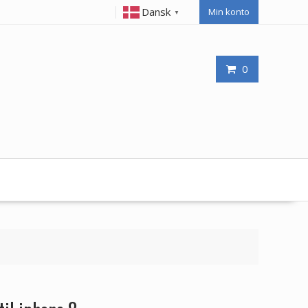
Dansk
Min konto
▼
0