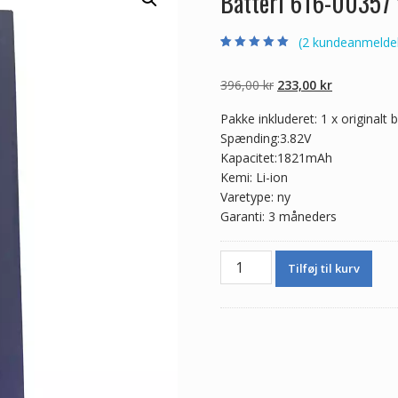
Batteri 616-00357 t
(
2
kundeanmeldel
Bedømt som
2
5.00
ud af 5
baseret på
Den
Den
396,00
kr
233,00
kr
kundebedømmel
ser
oprindelige
aktuelle
Pakke inkluderet: 1 x originalt b
pris
pris
Spænding:3.82V
var:
er:
Kapacitet:1821mAh
396,00 kr.
233,00 kr.
Kemi: Li-ion
Varetype: ny
Garanti: 3 måneders
Batteri
Tilføj til kurv
616-
00357
til
iphone
8
antal