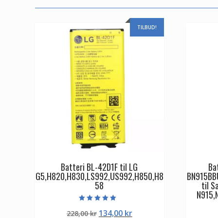
TILBUD!
Batteri BL-42D1F til LG
Ba
G5,H820,H830,LS992,US992,H850,H8
BN915BB
58
til 
N915,
Vurderet
Den
Den
134,00
kr
228,00
kr
5.00