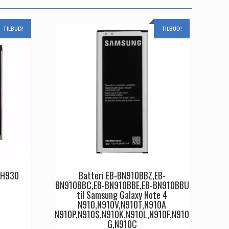
TILBUD!
TILBUD!
0,H930
Batteri EB-BN910BBZ,EB-
BN910BBC,EB-BN910BBE,EB-BN910BBU
til Samsung Galaxy Note 4
N910,N910V,N910T,N910A
Den
N910P,N910S,N910K,N910L,N910F,N910
ge
aktuelle
G,N910C
pris