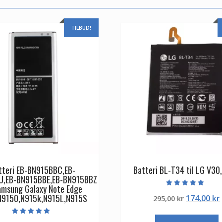
TILBUD!
tteri EB-BN915BBC,EB-
Batteri BL-T34 til LG V3
U,EB-BN915BBE,EB-BN915BBZ
Samsung Galaxy Note Edge
Vurderet
N9150,N915k,N915L,N915S
Den
174,00
kr
295,00
kr
5.00
ud af 5
oprindeli
pris
Vurderet