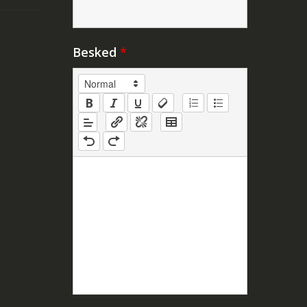
Besked
*