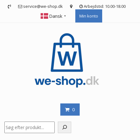
Skip
service@we-shop.dk
Arbejdstid: 10.00-18.00
to
Dansk
Min konto
content
▼
0
Søg