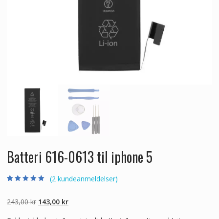
Batteri 616-0613 til iphone 5
(
2
kundeanmeldelser)
Bedømt som
2
5.00
ud af 5
baseret på
Den
Den
243,00
kr
143,00
kr
kundebedømmel
ser
oprindelige
aktuelle