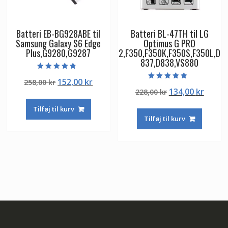
Batteri EB-BG928ABE til
Batteri BL-47TH til LG
Samsung Galaxy S6 Edge
Optimus G PRO
Plus,G9280,G9287
2,F350,F350K,F350S,F350L,D
837,D838,VS880
Vurderet
Den
Den
152,00
kr
258,00
kr
4.50
Vurderet
ud af 5
Den
Den
134,00
kr
oprindelige
aktuelle
228,00
kr
5.00
ud af 5
oprindelige
aktuel
pris
pris
Tilføj til kurv
pris
pris
var:
er:
Tilføj til kurv
var:
er:
258,00 kr.
152,00 kr.
228,00 kr.
134,00