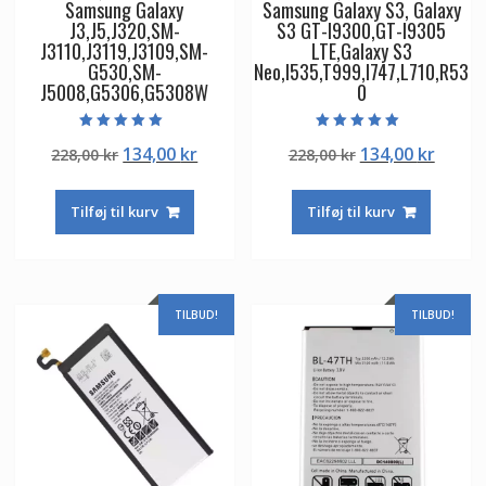
Samsung Galaxy
Samsung Galaxy S3, Galaxy
J3,J5,J320,SM-
S3 GT-I9300,GT-I9305
J3110,J3119,J3109,SM-
LTE,Galaxy S3
G530,SM-
Neo,I535,T999,I747,L710,R53
J5008,G5306,G5308W
0
Vurderet
Vurderet
Den
Den
Den
Den
134,00
kr
134,00
kr
228,00
kr
228,00
kr
5.00
5.00
ud af 5
ud af 5
oprindelige
aktuelle
oprindelige
aktuel
pris
pris
pris
pris
Tilføj til kurv
Tilføj til kurv
var:
er:
var:
er:
228,00 kr.
134,00 kr.
228,00 kr.
134,00
TILBUD!
TILBUD!