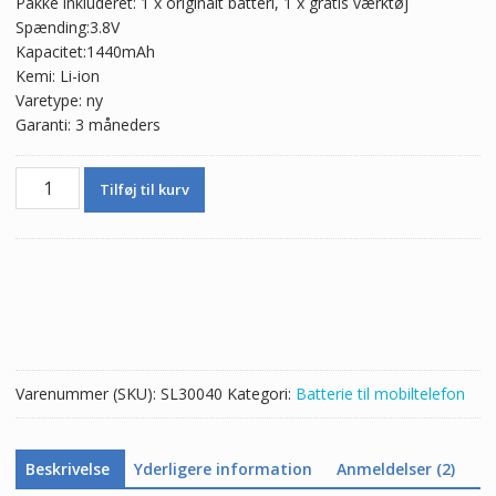
Pakke inkluderet: 1 x originalt batteri, 1 x gratis værktøj
pris
pris
Spænding:3.8V
var:
er:
Kapacitet:1440mAh
243,00 kr.
143,00 kr.
Kemi: Li-ion
Varetype: ny
Garanti: 3 måneders
Batteri
Tilføj til kurv
616-
0613
til
iphone
5
antal
Varenummer (SKU):
SL30040
Kategori:
Batterie til mobiltelefon
Beskrivelse
Yderligere information
Anmeldelser (2)