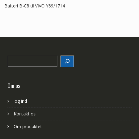
Batteri B-C8 til VIVO Y69/1714
Search
Om os
log ind
Kontakt os
Om produktet