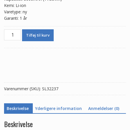
Kemi: Li-ion
Varetype: ny
Garanti: 1 år
Batteri
Tilføj til kurv
B-
C8
til
VIVO
Y69
antal
Varenummer (SKU):
SL32237
Beskrivelse
Yderligere information
Anmeldelser (0)
Beskrivelse