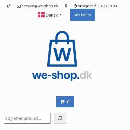
Skip
service@we-shop.dk
Arbejdstid: 10.00-18.00
to
Dansk
Min konto
content
▼
0
Søg