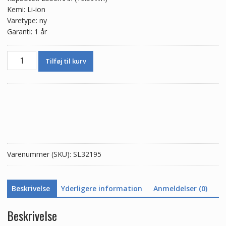
Kemi: Li-ion
Varetype: ny
Garanti: 1 år
Batteri
Tilføj til kurv
BA23
til
VIVO
X100S
antal
Varenummer (SKU):
SL32195
Beskrivelse
Yderligere information
Anmeldelser (0)
Beskrivelse