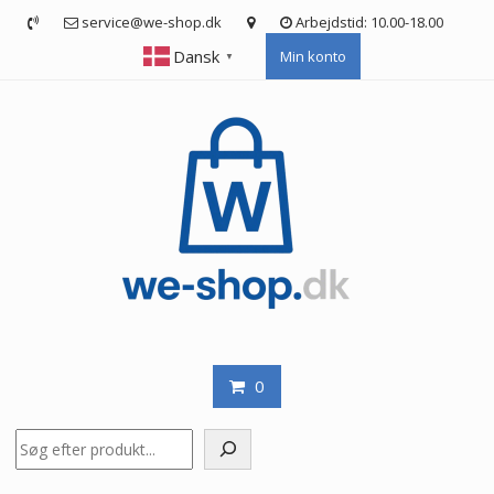
Skip
service@we-shop.dk
Arbejdstid: 10.00-18.00
to
Dansk
Min konto
content
▼
0
Søg