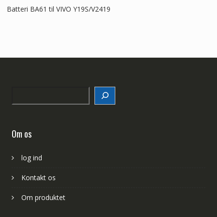
Batteri BA61 til VIVO Y19S/V2419
Search
Om os
log ind
Kontakt os
Om produktet