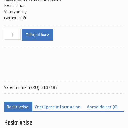
Kemi: Li-ion
Varetype: ny
Garanti: 1 år
Batteri
Tilføj til kurv
BA61
til
VIVO
Y19S
antal
Varenummer (SKU):
SL32187
Beskrivelse
Yderligere information
Anmeldelser (0)
Beskrivelse