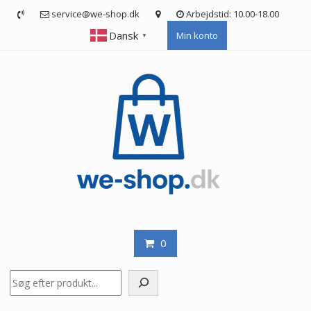
Skip
service@we-shop.dk
Arbejdstid: 10.00-18.00
to
Dansk
Min konto
content
▼
0
Søg