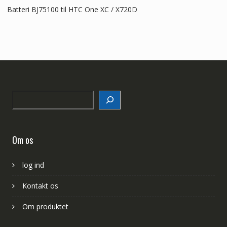
Batteri BJ75100 til HTC One XC / X720D
Search
Om os
log ind
Kontakt os
Om produktet