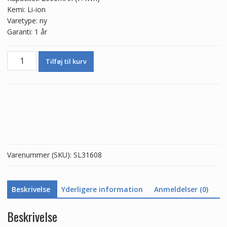
Kemi: Li-ion
Varetype: ny
Garanti: 1 år
Batteri
Tilføj til kurv
BJ75100
til
HTC
One
XC
antal
Varenummer (SKU):
SL31608
Beskrivelse
Yderligere information
Anmeldelser (0)
Beskrivelse