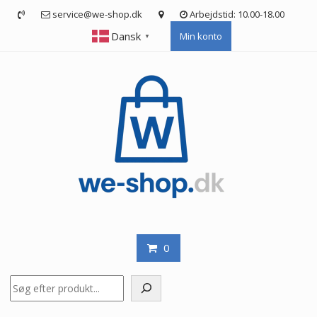
Skip
service@we-shop.dk
Arbejdstid: 10.00-18.00
to
Dansk
Min konto
content
▼
0
Søg