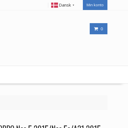
Dansk
Min konto
▼
0