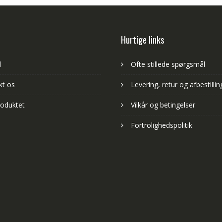
Hurtige links
d
Ofte stillede spørgsmål
kt os
Levering, retur og afbestillin
oduktet
Vilkår og betingelser
Fortrolighedspolitik