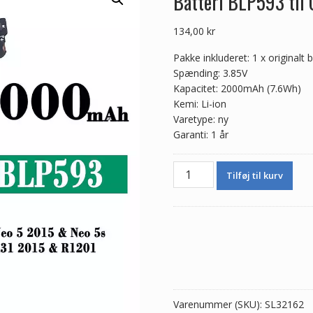
Batteri BLP593 til
134,00
kr
Pakke inkluderet: 1 x originalt b
Spænding: 3.85V
Kapacitet: 2000mAh (7.6Wh)
Kemi: Li-ion
Varetype: ny
Garanti: 1 år
Batteri
Tilføj til kurv
BLP593
til
OPPO
Neo
5
2015/Neo
5s/A31
2015
Varenummer (SKU):
SL32162
antal