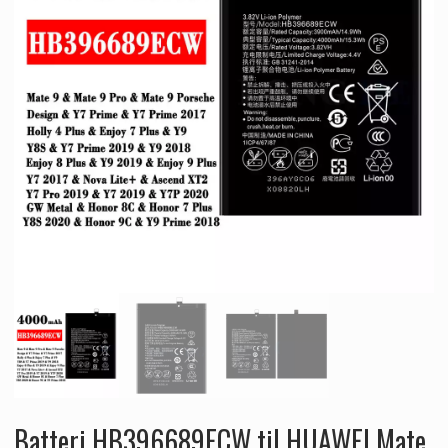
Batteri HB396689ECW til HUAWEI Mate