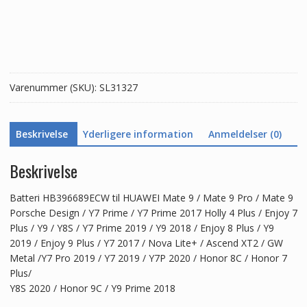
Mate
9
/
Mate
9
Varenummer (SKU):
SL31327
Pro
/
Enjoy
Beskrivelse
Yderligere information
Anmeldelser (0)
7
Plus
/
Beskrivelse
Y9
/
Batteri HB396689ECW til HUAWEI Mate 9 / Mate 9 Pro / Mate 9
Y8S
Porsche Design / Y7 Prime / Y7 Prime 2017 Holly 4 Plus / Enjoy 7
/
Plus / Y9 / Y8S / Y7 Prime 2019 / Y9 2018 / Enjoy 8 Plus / Y9
Y9
2019 / Enjoy 9 Plus / Y7 2017 / Nova Lite+ / Ascend XT2 / GW
2018
Metal /Y7 Pro 2019 / Y7 2019 / Y7P 2020 / Honor 8C / Honor 7
/
Plus/
Enjoy
Y8S 2020 / Honor 9C / Y9 Prime 2018
8