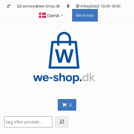
Skip
service@we-shop.dk
Arbejdstid: 10.00-18.00
to
Dansk
Min konto
content
▼
0
Søg