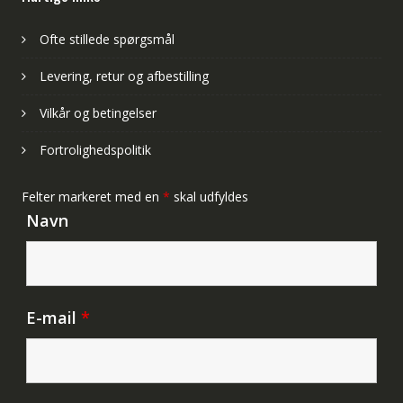
/
Y7P
Ofte stillede spørgsmål
2020
/
Levering, retur og afbestilling
Honor
8C
Vilkår og betingelser
/
Honor
Fortrolighedspolitik
7
Plus/Y8S
Felter markeret med en
*
skal udfyldes
2020
Navn
/
Honor
9C
/
antal
E-mail
*