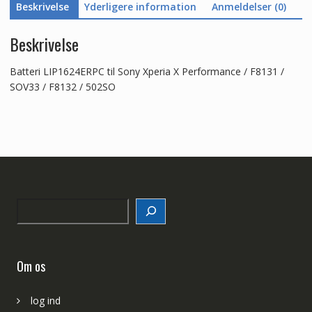
Beskrivelse
Yderligere information
Anmeldelser (0)
Beskrivelse
Batteri LIP1624ERPC til Sony Xperia X Performance / F8131 /
SOV33 / F8132 / 502SO
Search
Om os
log ind