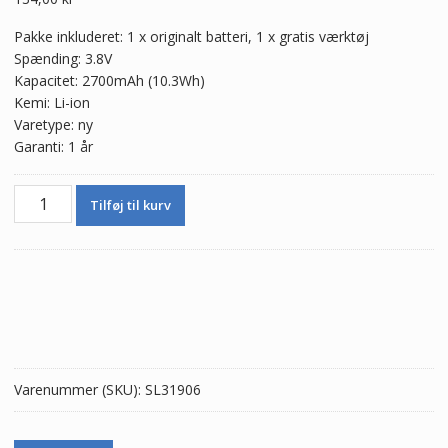
Pakke inkluderet: 1 x originalt batteri, 1 x gratis værktøj
Spænding: 3.8V
Kapacitet: 2700mAh (10.3Wh)
Kemi: Li-ion
Varetype: ny
Garanti: 1 år
Batteri
Tilføj til kurv
LIP1624ERPC
til
Sony
Xperia
X
Performance
/
F8131
Varenummer (SKU):
SL31906
/
F8132
antal