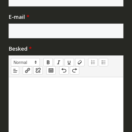
E-mail
*
Besked
*