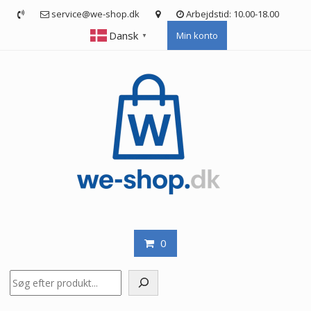
Skip
service@we-shop.dk
Arbejdstid: 10.00-18.00
to
Dansk
Min konto
content
▼
0
Søg