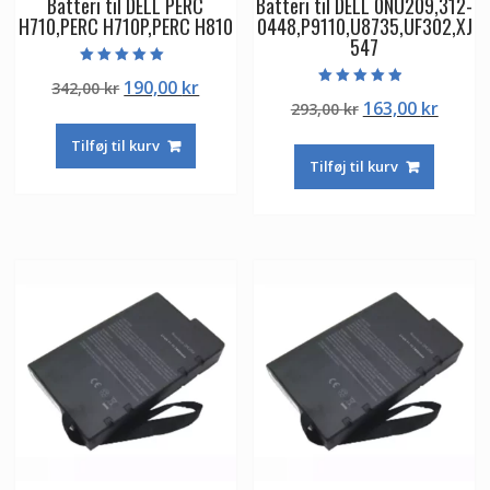
Batteri til DELL PERC
Batteri til DELL 0NU209,312-
H710,PERC H710P,PERC H810
0448,P9110,U8735,UF302,XJ
547
Vurderet
Den
Den
190,00
kr
342,00
kr
5.00
Vurderet
ud af 5
Den
Den
163,00
kr
oprindelige
aktuelle
293,00
kr
4.50
ud af 5
oprindelige
aktuel
pris
pris
Tilføj til kurv
pris
pris
var:
er:
Tilføj til kurv
var:
er:
342,00 kr.
190,00 kr.
293,00 kr.
163,00