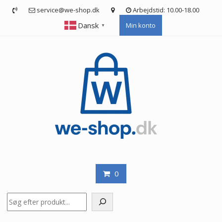
Skip
service@we-shop.dk
Arbejdstid: 10.00-18.00
to
Dansk
Min konto
content
▼
0
Søg