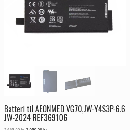
Batteri til AEONMED VG70,JW-Y4S3P-6.6
JW-2024 REF369106
Den
Den
2.665,00
kr
2.050,00
kr