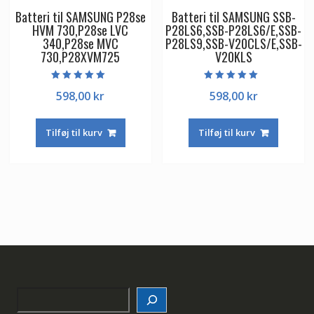
Batteri til SAMSUNG P28se
Batteri til SAMSUNG SSB-
HVM 730,P28se LVC
P28LS6,SSB-P28LS6/E,SSB-
340,P28se MVC
P28LS9,SSB-V20CLS/E,SSB-
730,P28XVM725
V20KLS
Vurderet
Vurderet
598,00
kr
598,00
kr
5.00
5.00
ud af 5
ud af 5
Tilføj til kurv
Tilføj til kurv
Search