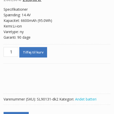
oprindelige
aktuelle
Specifikationer
pris
pris
Spænding: 14.4V
var:
er:
Kapacitet: 6600mAh (95.0Wh)
2.665,00 kr.
2.050,00 kr.
Kemi:Li-ion
Varetype: ny
Garanti: 90 dage
Batteri
Tilføj til kurv
til
AEONMED
VG70,JW-
Y4S3P-
6.6
JW-
2024
REF369106
Varenummer (SKU):
SL90131-dk2
Kategori:
Andet batteri
antal