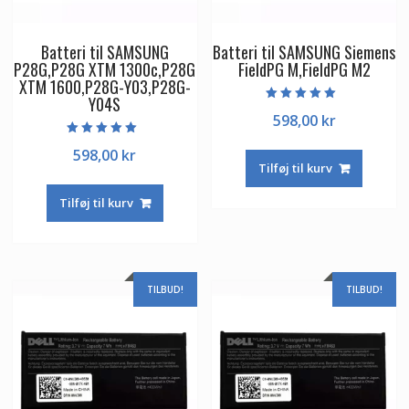
Batteri til SAMSUNG
Batteri til SAMSUNG Siemens
P28G,P28G XTM 1300c,P28G
FieldPG M,FieldPG M2
XTM 1600,P28G-Y03,P28G-
Y04S
Vurderet
598,00
kr
5.00
ud af 5
Vurderet
598,00
kr
5.00
ud af 5
Tilføj til kurv
Tilføj til kurv
TILBUD!
TILBUD!