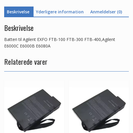
E6000B
Beskrivelse
Yderligere information
Anmeldelser (0)
E6080A
antal
Beskrivelse
Batteri til Agilent EXFO FTB-100 FTB-300 FTB-400,Agilent
E6000C E6000B E6080A
Relaterede varer