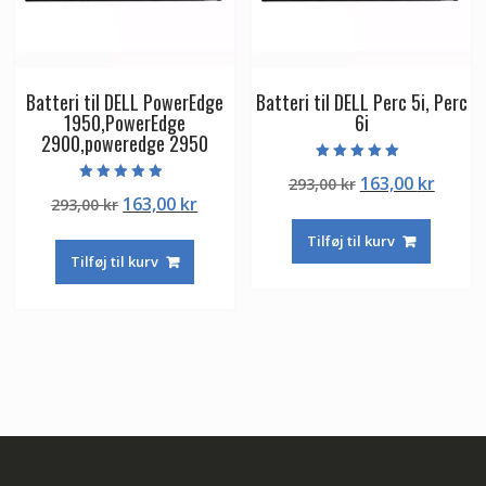
Batteri til DELL PowerEdge
Batteri til DELL Perc 5i, Perc
1950,PowerEdge
6i
2900,poweredge 2950
Vurderet
Den
Den
163,00
kr
293,00
kr
5.00
Vurderet
ud af 5
Den
Den
163,00
kr
293,00
kr
oprindelige
aktuel
5.00
ud af 5
oprindelige
aktuelle
pris
pris
Tilføj til kurv
pris
pris
var:
er:
Tilføj til kurv
var:
er:
293,00 kr.
163,00
293,00 kr.
163,00 kr.