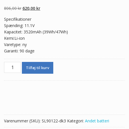
Den
Den
806,00
kr
620,00
kr
oprindelige
aktuelle
Specifikationer
pris
pris
Spænding: 11.1V
var:
er:
Kapacitet: 3520mAh (39Wh/47Wh)
806,00 kr.
620,00 kr.
Kemi:Li-ion
Varetype: ny
Garanti: 90 dage
Batteri
Tilføj til kurv
til
Agilent
EXFO
FTB-
100
FTB-
300
FTB-
Varenummer (SKU):
SL90122-dk3
Kategori:
Andet batteri
400,Agilent
E6000C