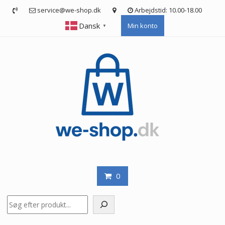
Skip
service@we-shop.dk
Arbejdstid: 10.00-18.00
to
Dansk
Min konto
content
▼
0
Søg