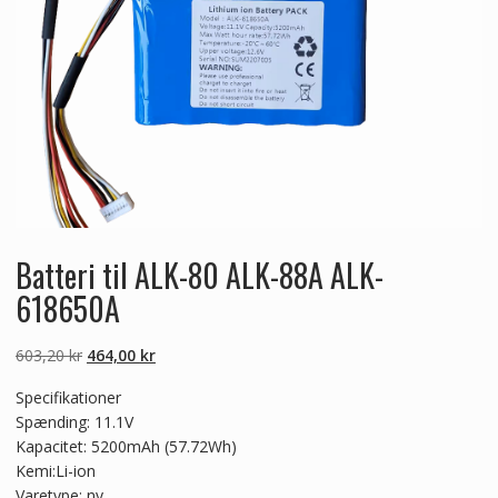
Batteri til ALK-80 ALK-88A ALK-
618650A
Den
Den
603,20
kr
464,00
kr
oprindelige
aktuelle
Specifikationer
pris
pris
Spænding: 11.1V
var:
er:
Kapacitet: 5200mAh (57.72Wh)
603,20 kr.
464,00 kr.
Kemi:Li-ion
Varetype: ny