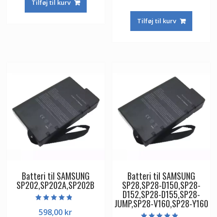
ud af 5
Tilføj til kurv
Tilføj til kurv
Batteri til SAMSUNG
Batteri til SAMSUNG
SP202,SP202A,SP202B
SP28,SP28-D150,SP28-
D152,SP28-D155,SP28-
JUMP,SP28-V160,SP28-Y160
Vurderet
598,00
kr
4.50