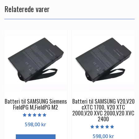
Relaterede varer
Batteri til SAMSUNG Siemens
Batteri til SAMSUNG V20,V20
FieldPG M,FieldPG M2
cXTC 1700, V20 XTC
2000,V20 XVC 2000,V20 XVC
2400
Vurderet
598,00
kr
5.00
ud af 5
Vurderet
598,00
kr
5.00