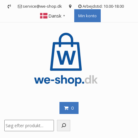
Skip
service@we-shop.dk
Arbejdstid: 10.00-18.00
to
Dansk
Min konto
content
▼
0
Søg