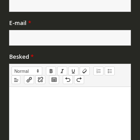
E-mail
*
Besked
*