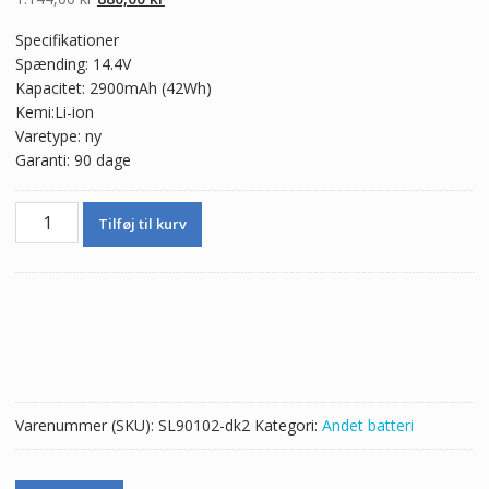
oprindelige
aktuelle
Specifikationer
pris
pris
Spænding: 14.4V
var:
er:
Kapacitet: 2900mAh (42Wh)
1.144,00 kr.
880,00 kr.
Kemi:Li-ion
Varetype: ny
Garanti: 90 dage
Batteri
Tilføj til kurv
til
Artec
Ray
3D,Integra
REF
90500
LED,REF
BAT1001
Varenummer (SKU):
SL90102-dk2
Kategori:
Andet batteri
antal