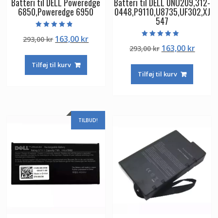
Batteri til DELL Poweredge
Batteri til DELL 0NU209,312-
6850,Poweredge 6950
0448,P9110,U8735,UF302,XJ
547
Vurderet
Den
Den
163,00
kr
293,00
kr
4.50
Vurderet
ud af 5
Den
Den
163,00
kr
oprindelige
aktuelle
293,00
kr
4.50
ud af 5
oprindelige
aktuel
pris
pris
Tilføj til kurv
pris
pris
var:
er:
Tilføj til kurv
var:
er:
293,00 kr.
163,00 kr.
293,00 kr.
163,00
TILBUD!