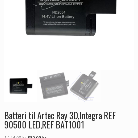
Batteri til Artec Ray 3D,Integra REF
90500 LED,REF BAT1001
Den
Den
1.144,00
kr
880,00
kr