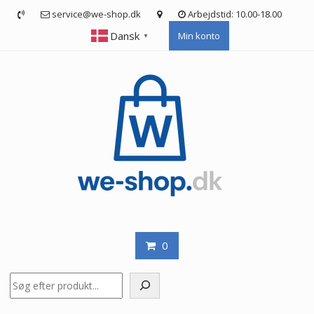
Skip
service@we-shop.dk
Arbejdstid: 10.00-18.00
to
Dansk
Min konto
content
▼
0
Søg