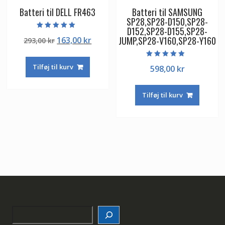
Batteri til DELL FR463
Batteri til SAMSUNG
SP28,SP28-D150,SP28-
D152,SP28-D155,SP28-
Vurderet
JUMP,SP28-V160,SP28-Y160
Den
Den
163,00
kr
293,00
kr
5.00
ud af 5
oprindelige
aktuelle
pris
pris
Vurderet
Tilføj til kurv
598,00
kr
4.50
var:
er:
ud af 5
293,00 kr.
163,00 kr.
Tilføj til kurv
Search