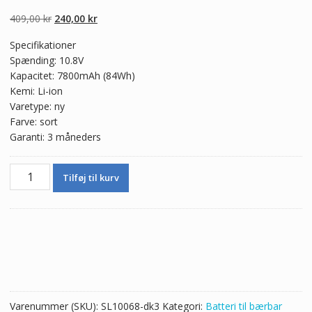
5.00
ud af 5
baseret på
Den
Den
409,00
kr
240,00
kr
kundebedømmel
ser
oprindelige
aktuelle
Specifikationer
pris
pris
Spænding: 10.8V
var:
er:
Kapacitet: 7800mAh (84Wh)
409,00 kr.
240,00 kr.
Kemi: Li-ion
Varetype: ny
Farve: sort
Garanti: 3 måneders
Batteri
Tilføj til kurv
til
bærbar
computer
ACER
AS10D41
antal
Varenummer (SKU):
SL10068-dk3
Kategori:
Batteri til bærbar