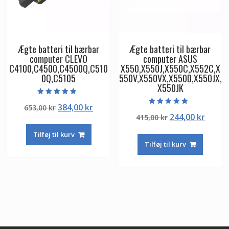
Ægte batteri til bærbar
Ægte batteri til bærbar
computer CLEVO
computer ASUS
C4100,C4500,C4500Q,C510
X550,X550J,X550C,X552C,X
0Q,C5105
550V,X550VX,X550D,X550JX,
X550JK
Vurderet
Den
Den
384,00
kr
653,00
kr
4.50
Vurderet
ud af 5
Den
Den
244,00
kr
oprindelige
aktuelle
415,00
kr
5.00
ud af 5
oprindelige
aktuel
pris
pris
Tilføj til kurv
pris
pris
var:
er:
Tilføj til kurv
var:
er:
653,00 kr.
384,00 kr.
415,00 kr.
244,00