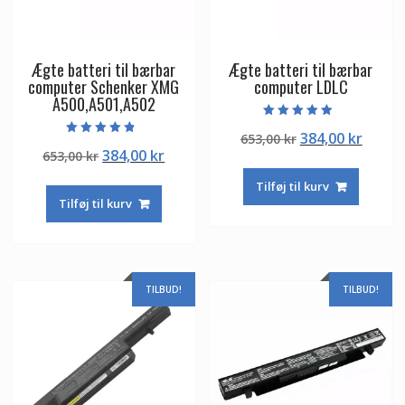
Ægte batteri til bærbar
Ægte batteri til bærbar
computer Schenker XMG
computer LDLC
A500,A501,A502
Vurderet
Den
Den
384,00
kr
653,00
kr
5.00
Vurderet
ud af 5
Den
Den
384,00
kr
653,00
kr
oprindelige
aktuel
4.50
ud af 5
oprindelige
aktuelle
pris
pris
Tilføj til kurv
pris
pris
var:
er:
Tilføj til kurv
var:
er:
653,00 kr.
384,00
653,00 kr.
384,00 kr.
TILBUD!
TILBUD!