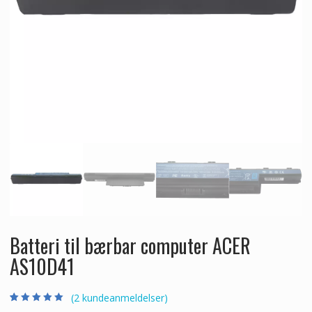
Batteri til bærbar computer ACER
AS10D41
(
2
kundeanmeldelser)
Bedømt som
2