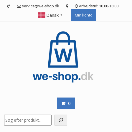
Skip
service@we-shop.dk
Arbejdstid: 10.00-18.00
to
Dansk
Min konto
content
▼
0
Søg