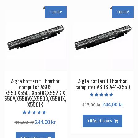
TILBUD!
TILBUD!
Ægte batteri til bærbar
Ægte batteri til bærbar
computer ASUS
computer ASUS A41-X550
X550,X550J,X550C,X552C,X
550V,X550VX,X550D,X550JX,
Vurderet
X550JK
Den
Den
244,00
kr
415,00
kr
5.00
ud af 5
oprindelige
aktuel
pris
pris
Vurderet
Tilføj til kurv
Den
Den
244,00
kr
415,00
kr
5.00
var:
er:
ud af 5
oprindelige
aktuelle
415,00 kr.
244,00
pris
pris