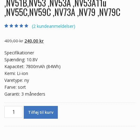
,NV51B,NV53 ,NV53A ,NV53A11u
,NV55C,NV59C ,NV73A ,NV79 ,NV79C
(
2
kundeanmeldelser)
Bedømt som
2
5.00
ud af 5
baseret på
Den
Den
409,00
kr
240,00
kr
kundebedømmel
ser
oprindelige
aktuelle
Specifikationer
pris
pris
Spænding: 10.8V
var:
er:
Kapacitet: 7800mAh (84Wh)
409,00 kr.
240,00 kr.
Kemi: Li-ion
Varetype: ny
Farve: sort
Garanti: 3 måneders
Batteri
Tilføj til kurv
til
bærbar
computer
ACER