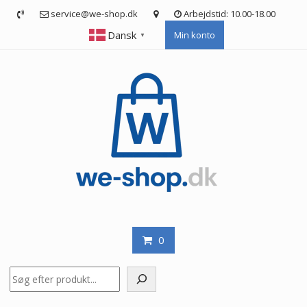
Skip
service@we-shop.dk
Arbejdstid: 10.00-18.00
to
Dansk
Min konto
content
▼
0
Søg