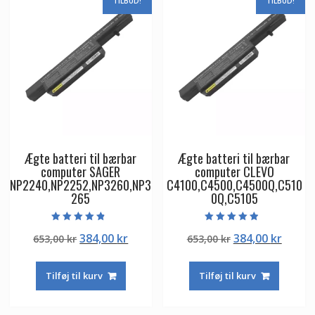
TILBUD!
TILBUD!
Ægte batteri til bærbar
Ægte batteri til bærbar
computer SAGER
computer CLEVO
NP2240,NP2252,NP3260,NP3
C4100,C4500,C4500Q,C510
265
0Q,C5105
Vurderet
Vurderet
Den
Den
Den
Den
384,00
kr
384,00
kr
653,00
kr
653,00
kr
4.50
4.50
ud af 5
ud af 5
oprindelige
aktuelle
oprindelige
aktuel
pris
pris
pris
pris
Tilføj til kurv
Tilføj til kurv
var:
er:
var:
er:
653,00 kr.
384,00 kr.
653,00 kr.
384,00