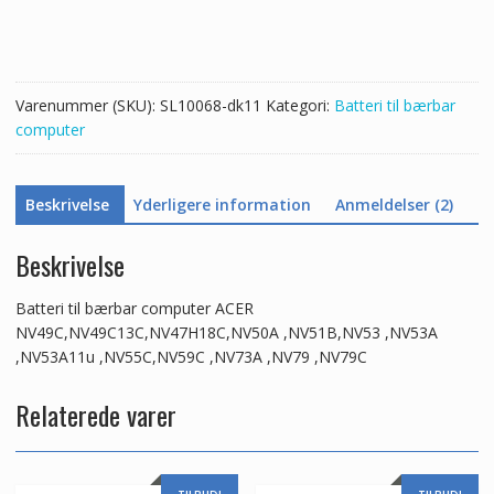
NV49C,NV49C13C,NV47H18C,NV50A
,NV51B,NV53
,NV53A
,NV53A11u
Varenummer (SKU):
SL10068-dk11
Kategori:
Batteri til bærbar
,NV55C,NV59C
computer
,NV73A
,NV79
,NV79C
Beskrivelse
Yderligere information
Anmeldelser (2)
antal
Beskrivelse
Batteri til bærbar computer ACER
NV49C,NV49C13C,NV47H18C,NV50A ,NV51B,NV53 ,NV53A
,NV53A11u ,NV55C,NV59C ,NV73A ,NV79 ,NV79C
Relaterede varer