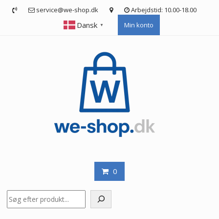
Skip
service@we-shop.dk
Arbejdstid: 10.00-18.00
to
Dansk
Min konto
content
▼
0
Søg