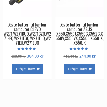
Ægte batteri til bærbar
Ægte batteri til bærbar
computer CLEVO
computer ASUS
W271,W271BUQ,W271CZQ,W2
X550,X550J,X550C,X552C,X
71EFQ,W271EGQ,W271ELQ,W2
550V,X550VX,X550D,X550JX,
71EU,W271EUQ
X550JK
Vurderet
Vurderet
Den
Den
Den
Den
384,00
kr
244,00
kr
653,00
kr
415,00
kr
5.00
5.00
ud af 5
ud af 5
oprindelige
aktuelle
oprindelige
aktuel
pris
pris
pris
pris
Tilføj til kurv
Tilføj til kurv
var:
er:
var:
er:
653,00 kr.
384,00 kr.
415,00 kr.
244,00