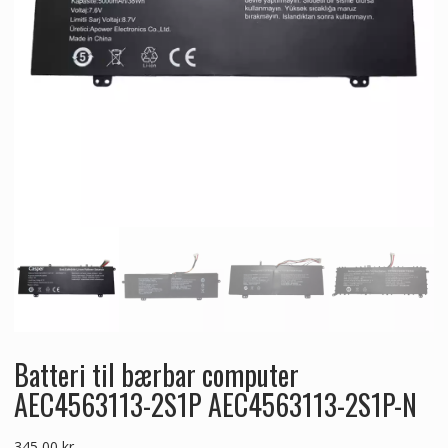
Batteri til bærbar computer
AEC4563113-2S1P AEC4563113-2S1P-N
345,00
kr