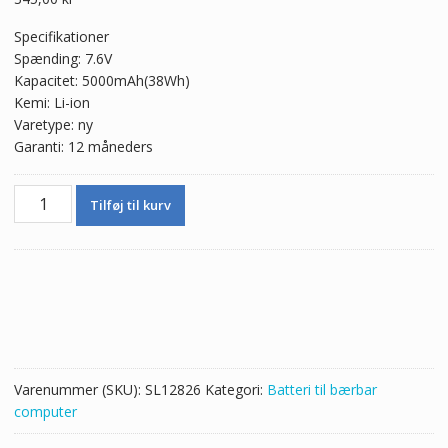
Specifikationer
Spænding: 7.6V
Kapacitet: 5000mAh(38Wh)
Kemi: Li-ion
Varetype: ny
Garanti: 12 måneders
Batteri
Tilføj til kurv
til
bærbar
computer
AEC4563113-
2S1P
AEC4563113-
2S1P-
N
Varenummer (SKU):
SL12826
Kategori:
Batteri til bærbar
antal
computer