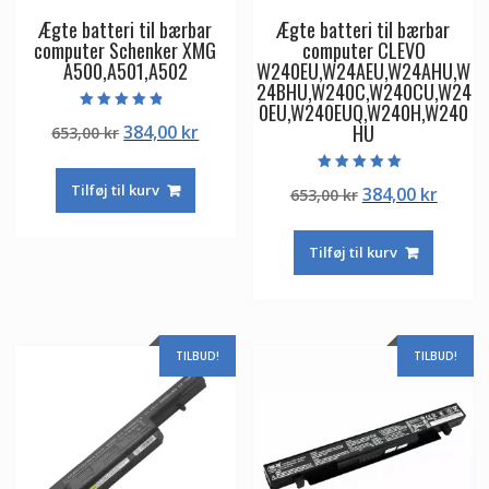
Ægte batteri til bærbar
Ægte batteri til bærbar
computer Schenker XMG
computer CLEVO
A500,A501,A502
W240EU,W24AEU,W24AHU,W
24BHU,W240C,W240CU,W24
0EU,W240EUQ,W240H,W240
Vurderet
HU
Den
Den
384,00
kr
653,00
kr
4.50
ud af 5
oprindelige
aktuelle
pris
pris
Vurderet
Tilføj til kurv
Den
Den
384,00
kr
653,00
kr
5.00
var:
er:
ud af 5
oprindelige
aktuel
653,00 kr.
384,00 kr.
pris
pris
Tilføj til kurv
var:
er:
653,00 kr.
384,00
TILBUD!
TILBUD!