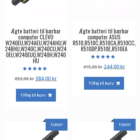
Ægte batteri til bærbar
Ægte batteri til bærbar
computer CLEVO
computer ASUS
W240EU,W24AEU,W24AHU,W
R510,R510C,R510CA,R510CC,
24BHU,W240C,W240CU,W24
R510DP,R510E,R510EA
0EU,W240EUQ,W240H,W240
HU
Vurderet
Den
Den
244,00
kr
415,00
kr
5.00
ud af 5
oprindelige
aktuel
Vurderet
Den
Den
384,00
kr
653,00
kr
5.00
pris
pris
ud af 5
Tilføj til kurv
oprindelige
aktuelle
var:
er:
pris
pris
415,00 kr.
244,00
Tilføj til kurv
var:
er:
653,00 kr.
384,00 kr.
TILBUD!
TILBUD!