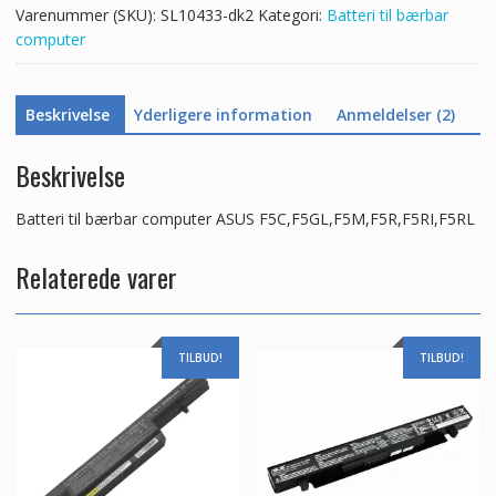
Varenummer (SKU):
SL10433-dk2
Kategori:
Batteri til bærbar
computer
Beskrivelse
Yderligere information
Anmeldelser (2)
Beskrivelse
Batteri til bærbar computer ASUS F5C,F5GL,F5M,F5R,F5RI,F5RL
Relaterede varer
TILBUD!
TILBUD!