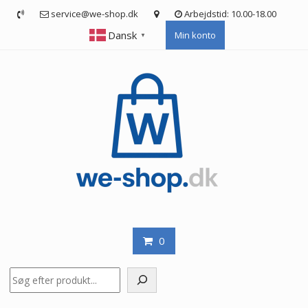
Skip
service@we-shop.dk
Arbejdstid: 10.00-18.00
to
Dansk
Min konto
content
▼
0
Søg