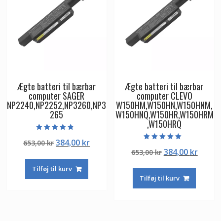
Ægte batteri til bærbar
Ægte batteri til bærbar
computer SAGER
computer CLEVO
NP2240,NP2252,NP3260,NP3
W150HM,W150HN,W150HNM,
265
W150HNQ,W150HR,W150HRM
,W150HRQ
Vurderet
Den
Den
384,00
kr
653,00
kr
4.50
Vurderet
ud af 5
Den
Den
384,00
kr
oprindelige
aktuelle
653,00
kr
5.00
ud af 5
oprindelige
aktuel
pris
pris
Tilføj til kurv
pris
pris
var:
er:
Tilføj til kurv
var:
er:
653,00 kr.
384,00 kr.
653,00 kr.
384,00