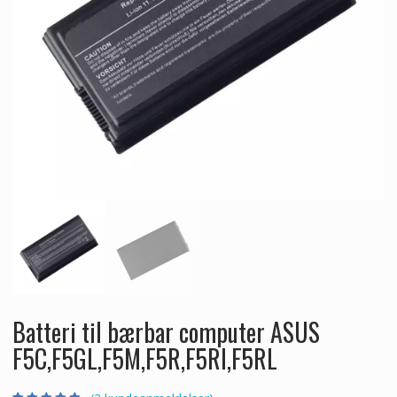
Batteri til bærbar computer ASUS
F5C,F5GL,F5M,F5R,F5RI,F5RL