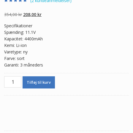
(
2
kundeanmeldelser)
Bedømt som
2
5.00
ud af 5
baseret på
Den
Den
354,00
kr
208,00
kr
kundebedømmel
ser
oprindelige
aktuelle
Specifikationer
pris
pris
Spænding: 11.1V
var:
er:
Kapacitet: 4400mAh
354,00 kr.
208,00 kr.
Kemi: Li-ion
Varetype: ny
Farve: sort
Garanti: 3 måneders
Batteri
Tilføj til kurv
til
bærbar
computer
ASUS
F5C,F5GL,F5M,F5R,F5RI,F5RL
antal