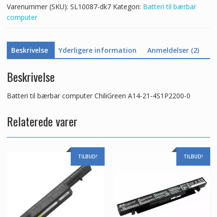
Varenummer (SKU):
SL10087-dk7
Kategori:
Batteri til bærbar
antal
computer
Beskrivelse
Yderligere information
Anmeldelser (2)
Beskrivelse
Batteri til bærbar computer ChiliGreen A14-21-4S1P2200-0
Relaterede varer
TILBUD!
TILBUD!