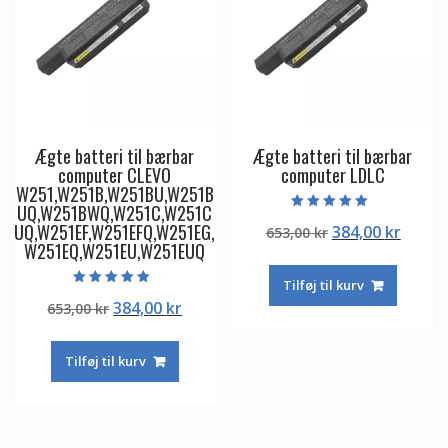
Ægte batteri til bærbar
Ægte batteri til bærbar
computer CLEVO
computer LDLC
W251,W251B,W251BU,W251B
UQ,W251BWQ,W251C,W251C
Vurderet
UQ,W251EF,W251EFQ,W251EG,
Den
Den
384,00
kr
653,00
kr
5.00
ud af 5
W251EQ,W251EU,W251EUQ
oprindelige
aktuel
pris
pris
Tilføj til kurv
var:
er:
Vurderet
Den
Den
384,00
kr
653,00
kr
5.00
653,00 kr.
384,00
ud af 5
oprindelige
aktuelle
pris
pris
Tilføj til kurv
var:
er:
653,00 kr.
384,00 kr.