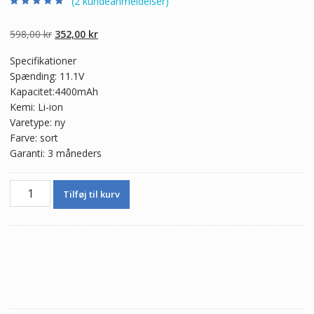
(
2
kundeanmeldelser)
Bedømt som
2
4.50
ud af 5
baseret på
Den
Den
598,00
kr
352,00
kr
kundebedømme
lser
oprindelige
aktuelle
Specifikationer
pris
pris
Spænding: 11.1V
var:
er:
Kapacitet:4400mAh
598,00 kr.
352,00 kr.
Kemi: Li-ion
Varetype: ny
Farve: sort
Garanti: 3 måneders
Batteri
Tilføj til kurv
til
bærbar
computer
ChiliGreen
A14-
21-
4S1P2200-
0