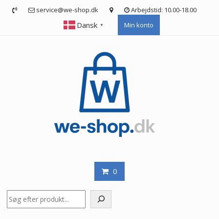
Skip
service@we-shop.dk
Arbejdstid: 10.00-18.00
to
Dansk
Min konto
content
▼
0
Søg