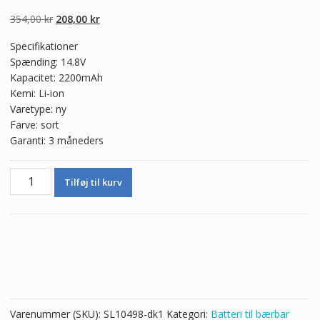
5.00
ud af 5
baseret på
Den
Den
354,00
kr
208,00
kr
kundebedømmel
ser
oprindelige
aktuelle
Specifikationer
pris
pris
Spænding: 14.8V
var:
er:
Kapacitet: 2200mAh
354,00 kr.
208,00 kr.
Kemi: Li-ion
Varetype: ny
Farve: sort
Garanti: 3 måneders
Batteri
Tilføj til kurv
til
bærbar
computer
HP
OA04,OAO4
antal
Varenummer (SKU):
SL10498-dk1
Kategori:
Batteri til bærbar