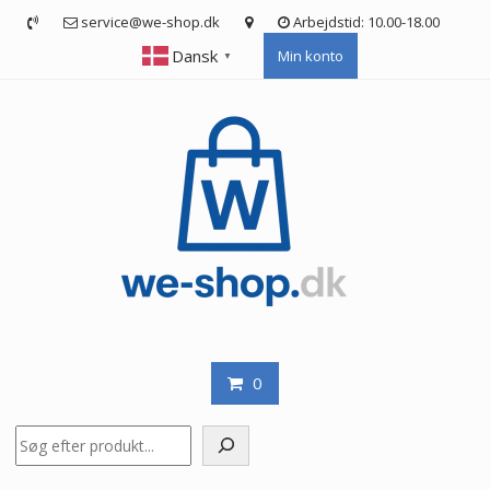
Skip
service@we-shop.dk
Arbejdstid: 10.00-18.00
to
Dansk
Min konto
content
▼
0
Søg