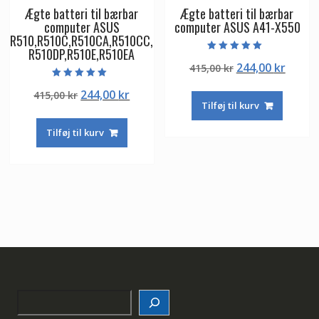
Ægte batteri til bærbar
Ægte batteri til bærbar
computer ASUS
computer ASUS A41-X550
R510,R510C,R510CA,R510CC,
R510DP,R510E,R510EA
Vurderet
Den
Den
244,00
kr
415,00
kr
5.00
ud af 5
oprindelige
aktuel
Vurderet
Den
Den
244,00
kr
415,00
kr
5.00
pris
pris
ud af 5
Tilføj til kurv
oprindelige
aktuelle
var:
er:
pris
pris
415,00 kr.
244,00
Tilføj til kurv
var:
er:
415,00 kr.
244,00 kr.
Search