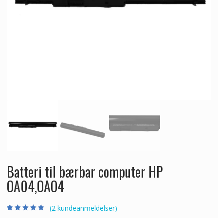
Batteri til bærbar computer HP
OA04,OAO4
(
2
kundeanmeldelser)
Bedømt som
2