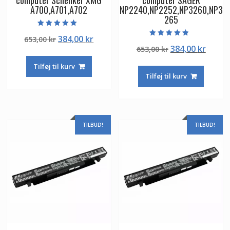
computer Schenker XMG
computer SAGER
A700,A701,A702
NP2240,NP2252,NP3260,NP3
265
Vurderet
Den
Den
384,00
kr
653,00
kr
5.00
Vurderet
ud af 5
Den
Den
384,00
kr
oprindelige
aktuelle
653,00
kr
4.50
ud af 5
oprindelige
aktuel
pris
pris
Tilføj til kurv
pris
pris
var:
er:
Tilføj til kurv
var:
er:
653,00 kr.
384,00 kr.
653,00 kr.
384,00
TILBUD!
TILBUD!