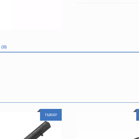
(0)
TILBUD!