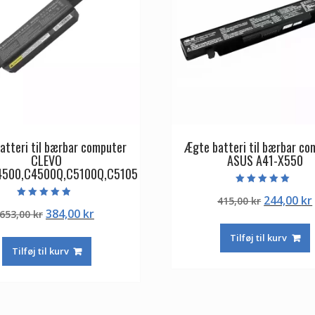
atteri til bærbar computer
Ægte batteri til bærbar co
CLEVO
ASUS A41-X550
4500,C4500Q,C5100Q,C5105
Vurderet
Den
244,00
kr
415,00
kr
5.00
Vurderet
ud af 5
Den
Den
384,00
kr
653,00
kr
oprindeli
4.50
ud af 5
oprindelige
aktuelle
pris
Tilføj til kurv
pris
pris
var:
Tilføj til kurv
var:
er:
415,00 kr.
653,00 kr.
384,00 kr.