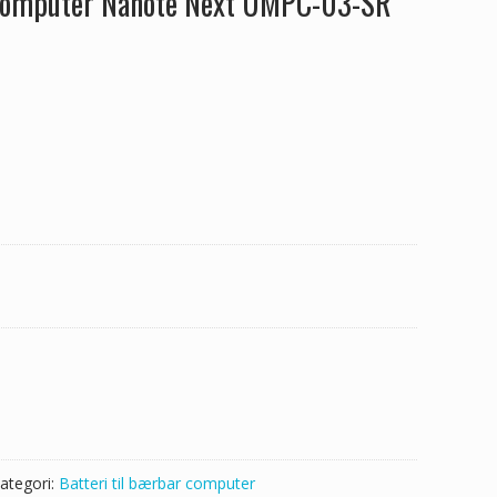
 computer Nanote Next UMPC-03-SR
ategori:
Batteri til bærbar computer