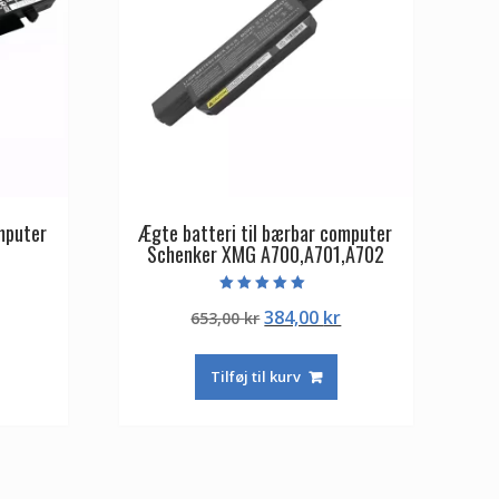
mputer
Ægte batteri til bærbar computer
Schenker XMG A700,A701,A702
Vurderet
Den
Den
Den
384,00
kr
653,00
kr
5.00
ud af 5
ge
aktuelle
oprindelige
aktuelle
pris
pris
pris
Tilføj til kurv
er:
var:
er:
244,00 kr.
653,00 kr.
384,00 kr.