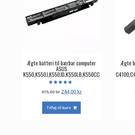
Ægte batteri til bærbar computer
Ægte b
ASUS
K550,K550J,K550JD,K550LB,K550CC
C4100,C
Vurderet
Den
Den
244,00
kr
415,00
kr
5.00
ud af 5
oprindelige
aktuelle
pris
pris
Tilføj til kurv
var:
er:
415,00 kr.
244,00 kr.