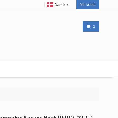
Dansk
Min konto
▼
0