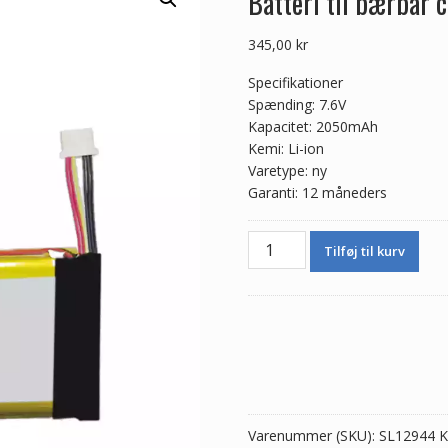
Batteri til bærbar
345,00
kr
Specifikationer
Spænding: 7.6V
Kapacitet: 2050mAh
Kemi: Li-ion
Varetype: ny
Garanti: 12 måneders
Batteri
Tilføj til kurv
til
bærbar
computer
Nanote
Next
UMPC-
03-
SR
Varenummer (SKU):
SL12944
K
antal