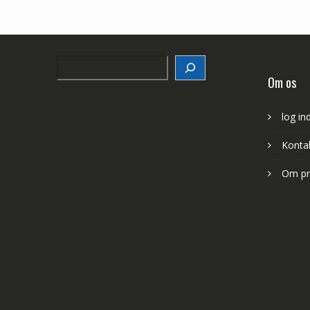
Search
Om os
log in
Konta
Om pr