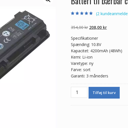
Batteri til bærbar
(
2
kundeanmeldel
Bedømt som
2
5.00
ud af 5
baseret på
Den
Den
354,00
kr
208,00
kr
kundebedømmel
ser
oprindelige
aktuelle
Specifikationer
pris
pris
Spænding: 10.8V
var:
er:
Kapacitet: 4200mAh (48Wh)
354,00 kr.
208,00 kr.
Kemi: Li-ion
Varetype: ny
Farve: sort
Garanti: 3 måneders
Batteri
Tilføj til kurv
til
bærbar
computer
TOSHIBA
Satellite
C800