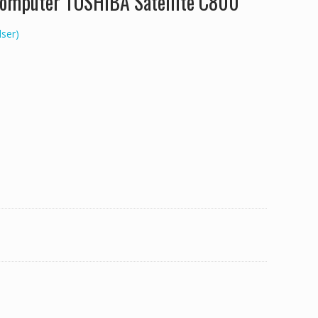
 computer TOSHIBA Satellite C800
ser)