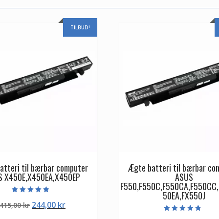
TILBUD!
atteri til bærbar computer
Ægte batteri til bærbar co
S X450E,X450EA,X450EP
ASUS
F550,F550C,F550CA,F550CC,
50EA,FX550J
Vurderet
Den
Den
244,00
kr
415,00
kr
4.50
ud af 5
oprindelige
aktuelle
Vurderet