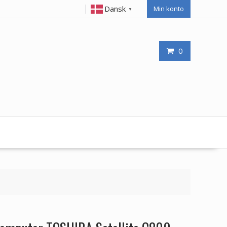
Dansk
Min konto
▼
0