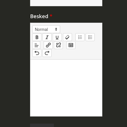
Besked
*