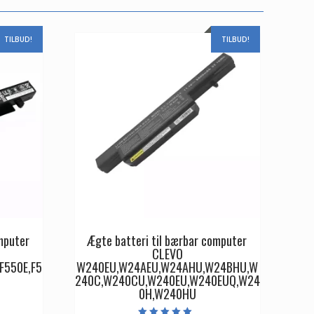
TILBUD!
TILBUD!
mputer
Ægte batteri til bærbar computer
CLEVO
F550E,F5
W240EU,W24AEU,W24AHU,W24BHU,W
240C,W240CU,W240EU,W240EUQ,W24
0H,W240HU