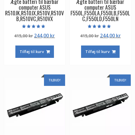
Ægte batteri til bærbar
Ægte batteri til bærbar
computer ASUS
computer ASUS
R510JK,R510JX,R510V,R510V
F550L,F550LA,F550LB,F550L
B,R510VC,R510VX
C,F550LD,F550LN
Vurderet
Vurderet
Den
Den
Den
Den
244,00
kr
244,00
kr
415,00
kr
415,00
kr
5.00
5.00
ud af 5
ud af 5
oprindelige
aktuelle
oprindelige
aktuel
pris
pris
pris
pris
Tilføj til kurv
Tilføj til kurv
var:
er:
var:
er:
415,00 kr.
244,00 kr.
415,00 kr.
244,00
TILBUD!
TILBUD!