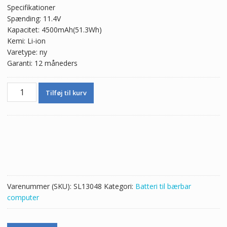
Specifikationer
Spænding: 11.4V
Kapacitet: 4500mAh(51.3Wh)
Kemi: Li-ion
Varetype: ny
Garanti: 12 måneders
Batteri
Tilføj til kurv
til
bærbar
computer
U419279PV-
3S1P
antal
Varenummer (SKU):
SL13048
Kategori:
Batteri til bærbar
computer