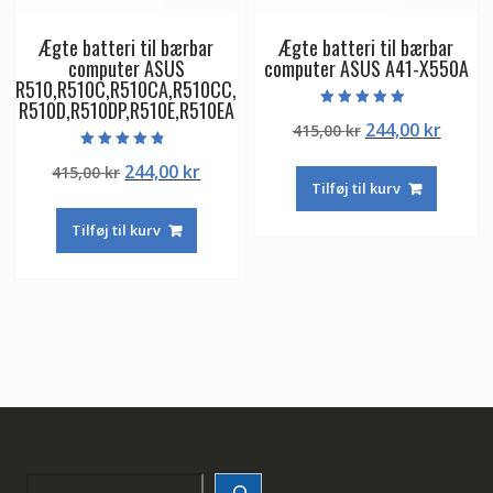
Ægte batteri til bærbar
Ægte batteri til bærbar
computer ASUS
computer ASUS A41-X550A
R510,R510C,R510CA,R510CC,
R510D,R510DP,R510E,R510EA
Vurderet
Den
Den
244,00
kr
415,00
kr
5.00
ud af 5
oprindelige
aktuel
Vurderet
Den
Den
244,00
kr
415,00
kr
4.50
pris
pris
ud af 5
Tilføj til kurv
oprindelige
aktuelle
var:
er:
pris
pris
415,00 kr.
244,00
Tilføj til kurv
var:
er:
415,00 kr.
244,00 kr.
Search