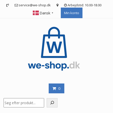
Skip
service@we-shop.dk
Arbejdstid: 10.00-18.00
to
Dansk
Min konto
content
▼
0
Søg