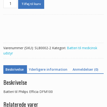
Batteri
Tilføj til kurv
til
Philips
Efficia
DFM100
antal
Varenummer (SKU):
SL80002-2
Kategori:
Batteri til medicinsk
udstyr
Beskrivelse
Yderligere information
Anmeldelser (0)
Beskrivelse
Batteri til Philips Efficia DFM100
Relaterede varer