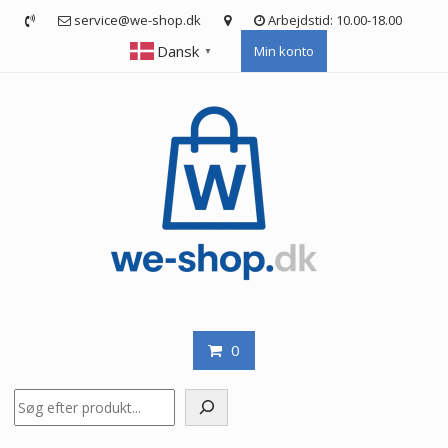
Skip
service@we-shop.dk
Arbejdstid: 10.00-18.00
to
Dansk
Min konto
content
▼
0
Søg