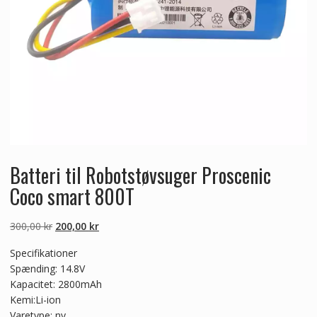
Batteri til Robotstøvsuger Proscenic
Coco smart 800T
Den
Den
300,00
kr
200,00
kr
oprindelige
aktuelle
Specifikationer
pris
pris
Spænding: 14.8V
var:
er:
Kapacitet: 2800mAh
300,00 kr.
200,00 kr.
Kemi:Li-ion
Varetype: ny