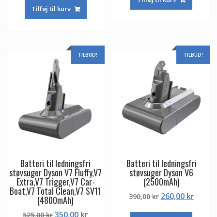
pris
pris
var:
er:
Tilføj til kurv
var:
er:
458,00 kr.
305,00
525,00 kr.
350,00 kr.
TILBUD!
TILBUD!
Batteri til ledningsfri
Batteri til ledningsfri
støvsuger Dyson V7 Fluffy,V7
støvsuger Dyson V6
Extra,V7 Trigger,V7 Car-
(2500mAh)
Boat,V7 Total Clean,V7 SV11
Den
Den
260,00
kr
390,00
kr
(4800mAh)
oprindelige
aktuel
Den
Den
350,00
kr
525,00
kr