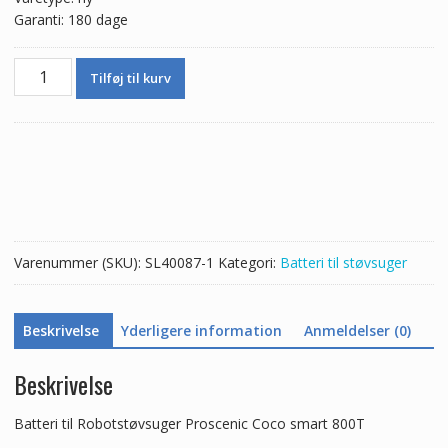
Garanti: 180 dage
Batteri
Tilføj til kurv
til
Robotstøvsuger
Proscenic
Coco
smart
800T
antal
Varenummer (SKU):
SL40087-1
Kategori:
Batteri til støvsuger
Beskrivelse
Yderligere information
Anmeldelser (0)
Beskrivelse
Batteri til Robotstøvsuger Proscenic Coco smart 800T