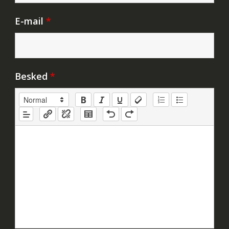
E-mail
*
Besked
*