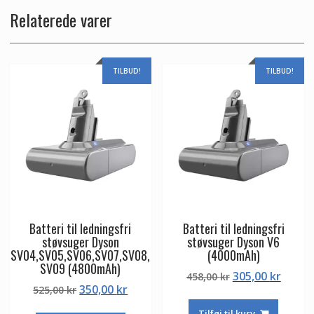
Relaterede varer
TILBUD!
TILBUD!
Batteri til ledningsfri
Batteri til ledningsfri
støvsuger Dyson
støvsuger Dyson V6
SV04,SV05,SV06,SV07,SV08,
(4000mAh)
SV09 (4800mAh)
Den
Den
305,00
kr
458,00
kr
Den
Den
350,00
kr
525,00
kr
oprindelige
aktuel
oprindelige
aktuelle
pris
pris
Tilføj til kurv