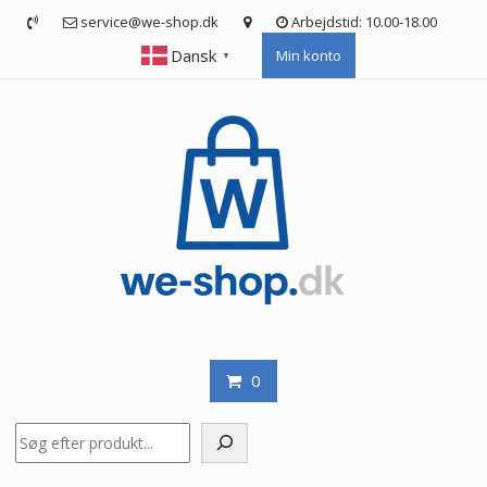
Skip
service@we-shop.dk
Arbejdstid: 10.00-18.00
to
Dansk
Min konto
content
▼
0
Søg