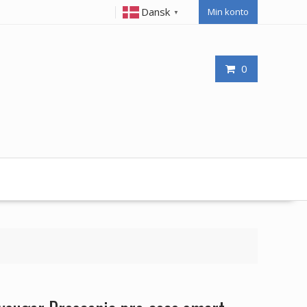
Dansk
Min konto
▼
0