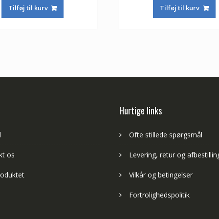
pris
pris
pris
Tilføj til kurv
Tilføj til kurv
var:
er:
var:
525,00 kr.
350,00 kr.
525,00 kr.
Hurtige links
d
Ofte stillede spørgsmål
kt os
Levering, retur og afbestillin
oduktet
Vilkår og betingelser
Fortrolighedspolitik