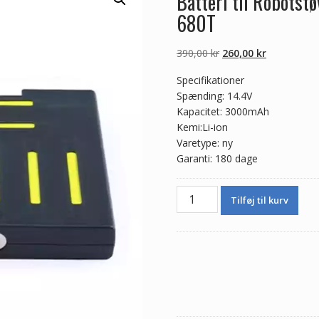
Batteri til Robotst
680T
Den
Den
390,00
kr
260,00
kr
oprindelige
aktuelle
Specifikationer
pris
pris
Spænding: 14.4V
var:
er:
Kapacitet: 3000mAh
390,00 kr.
260,00 kr.
Kemi:Li-ion
Varetype: ny
Garanti: 180 dage
Batteri
Tilføj til kurv
til
Robotstøvsuger
Proscenic
pro-
coco
smart
680T
antal