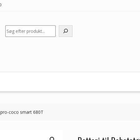
0
Søg
c pro-coco smart 680T