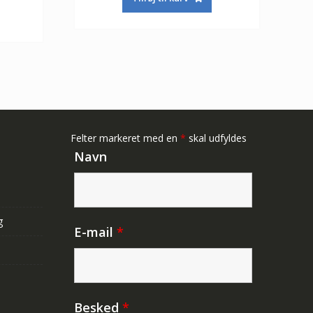
pris
var:
er:
er:
390,00 kr.
260,00 kr.
350,00 kr.
Felter markeret med en
*
skal udfyldes
Navn
g
E-mail
*
Besked
*