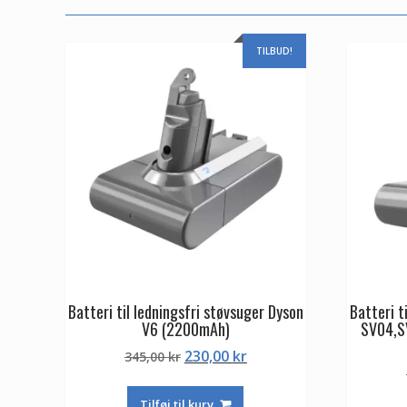
TILBUD!
Batteri til ledningsfri støvsuger Dyson
Batteri t
V6 (2200mAh)
SV04,S
Den
Den
230,00
kr
345,00
kr
oprindelige
aktuelle
pris
pris
Tilføj til kurv