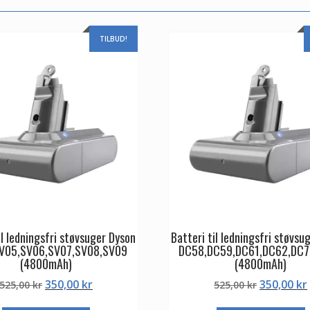
TILBUD!
il ledningsfri støvsuger Dyson
Batteri til ledningsfri støvsu
V05,SV06,SV07,SV08,SV09
DC58,DC59,DC61,DC62,DC7
(4800mAh)
(4800mAh)
Den
Den
Den
350,00
kr
350,00
kr
525,00
kr
525,00
kr
oprindelige
aktuelle
oprindeli