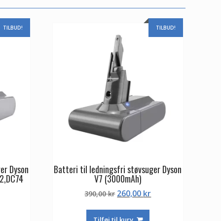
TILBUD!
TILBUD!
ger Dyson
Batteri til ledningsfri støvsuger Dyson
2,DC74
V7 (3000mAh)
Den
Den
260,00
kr
390,00
kr
Den
oprindelige
aktuelle
ge
aktuelle
pris
pris
Tilføj til kurv