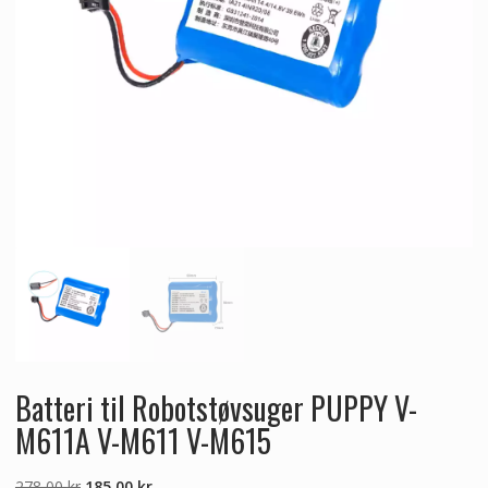
Batteri til Robotstøvsuger PUPPY V-
M611A V-M611 V-M615
Den
Den
278,00
kr
185,00
kr