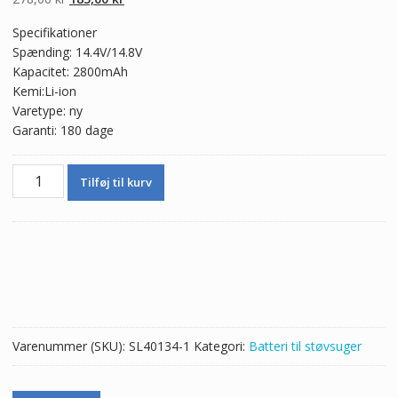
oprindelige
aktuelle
Specifikationer
pris
pris
Spænding: 14.4V/14.8V
var:
er:
Kapacitet: 2800mAh
278,00 kr.
185,00 kr.
Kemi:Li-ion
Varetype: ny
Garanti: 180 dage
Batteri
Tilføj til kurv
til
Robotstøvsuger
PUPPY
V-
M611A
V-
M611
V-
Varenummer (SKU):
SL40134-1
Kategori:
Batteri til støvsuger
M615
antal