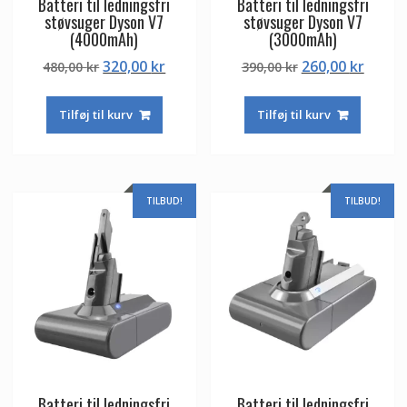
Batteri til ledningsfri
Batteri til ledningsfri
støvsuger Dyson V7
støvsuger Dyson V7
(4000mAh)
(3000mAh)
Den
Den
Den
Den
320,00
kr
260,00
kr
480,00
kr
390,00
kr
oprindelige
aktuelle
oprindelige
aktuel
pris
pris
pris
pris
Tilføj til kurv
Tilføj til kurv
var:
er:
var:
er:
480,00 kr.
320,00 kr.
390,00 kr.
260,00
TILBUD!
TILBUD!
Batteri til ledningsfri
Batteri til ledningsfri