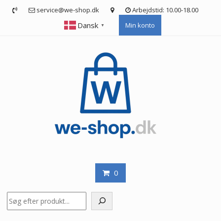
Skip
service@we-shop.dk
Arbejdstid: 10.00-18.00
to
Dansk
Min konto
content
▼
0
Søg