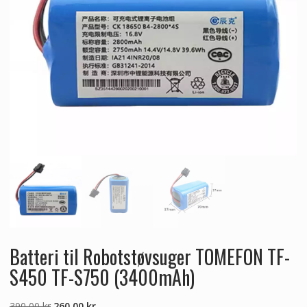
Batteri til Robotstøvsuger TOMEFON TF-
S450 TF-S750 (3400mAh)
Den
Den
390,00
kr
260,00
kr