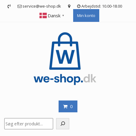
Skip
service@we-shop.dk
Arbejdstid: 10.00-18.00
to
Dansk
Min konto
content
▼
0
Søg