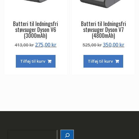
Batteri til ledningsfri
Batteri til ledningsfri
støvsuger Dyson V6
støvsuger Dyson V7
(3000mAh)
(4800mAh)
Den
Den
Den
Den
275,00
kr
350,00
kr
413,00
kr
525,00
kr
oprindelige
aktuelle
oprindelige
aktuel
pris
pris
pris
pris
Tilføj til kurv
Tilføj til kurv
var:
er:
var:
er:
413,00 kr.
275,00 kr.
525,00 kr.
350,00
Search