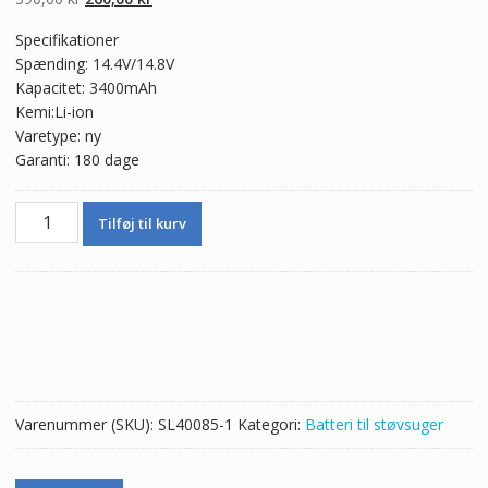
oprindelige
aktuelle
Specifikationer
pris
pris
Spænding: 14.4V/14.8V
var:
er:
Kapacitet: 3400mAh
390,00 kr.
260,00 kr.
Kemi:Li-ion
Varetype: ny
Garanti: 180 dage
Batteri
Tilføj til kurv
til
Robotstøvsuger
TOMEFON
TF-
S450
TF-
S750
(3400mAh)
Varenummer (SKU):
SL40085-1
Kategori:
Batteri til støvsuger
antal