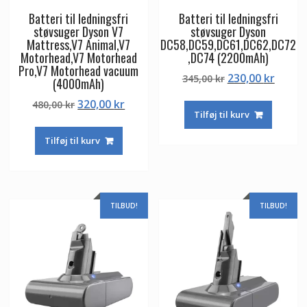
Batteri til ledningsfri
Batteri til ledningsfri
støvsuger Dyson V7
støvsuger Dyson
Mattress,V7 Animal,V7
DC58,DC59,DC61,DC62,DC72
Motorhead,V7 Motorhead
,DC74 (2200mAh)
Pro,V7 Motorhead vacuum
Den
Den
230,00
kr
345,00
kr
(4000mAh)
oprindelige
aktuel
Den
Den
320,00
kr
480,00
kr
pris
pris
Tilføj til kurv
oprindelige
aktuelle
var:
er:
pris
pris
345,00 kr.
230,00
Tilføj til kurv
var:
er:
480,00 kr.
320,00 kr.
TILBUD!
TILBUD!