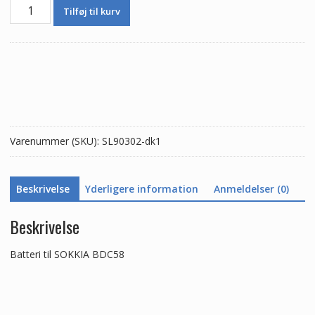
Batteri
Tilføj til kurv
til
SOKKIA
BDC58
antal
Varenummer (SKU):
SL90302-dk1
Beskrivelse
Yderligere information
Anmeldelser (0)
Beskrivelse
Batteri til SOKKIA BDC58