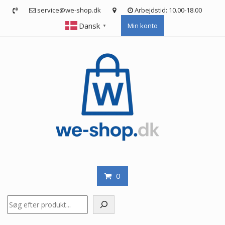
Skip
service@we-shop.dk
Arbejdstid: 10.00-18.00
to
Dansk
Min konto
content
▼
0
Søg