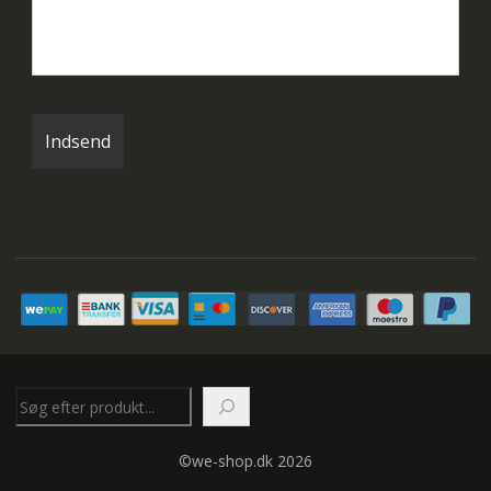
Søg
©we-shop.dk 2026