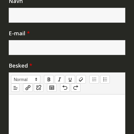
Navn
E-mail
*
Besked
*