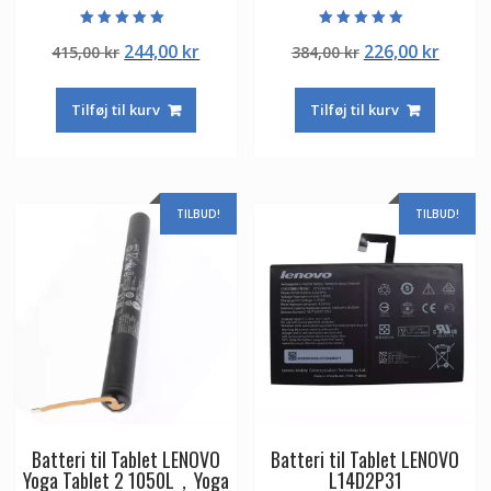
Vurderet
Vurderet
Den
Den
Den
Den
244,00
kr
226,00
kr
415,00
kr
384,00
kr
5.00
5.00
ud af 5
ud af 5
oprindelige
aktuelle
oprindelige
aktuel
pris
pris
pris
pris
Tilføj til kurv
Tilføj til kurv
var:
er:
var:
er:
415,00 kr.
244,00 kr.
384,00 kr.
226,00
TILBUD!
TILBUD!
Batteri til Tablet LENOVO
Batteri til Tablet LENOVO
Yoga Tablet 2 1050L，Yoga
L14D2P31