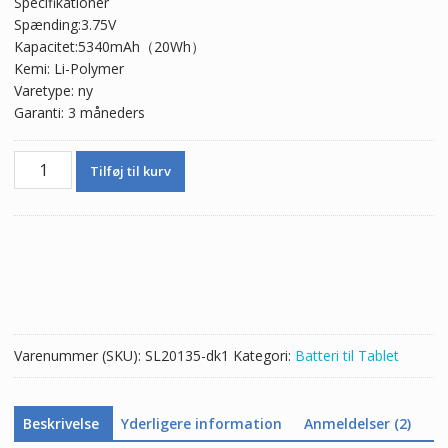
Specifikationer
pris
pris
Spænding:3.75V
var:
er:
Kapacitet:5340mAh（20Wh）
305,00 kr.
179,00 kr.
Kemi: Li-Polymer
Varetype: ny
Garanti: 3 måneders
Batteri
Tilføj til kurv
til
Tablet
ACER
AC13F8L
antal
Varenummer (SKU):
SL20135-dk1
Kategori:
Batteri til Tablet
Beskrivelse
Yderligere information
Anmeldelser (2)