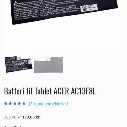
Batteri til Tablet ACER AC13F8L
(
2
kundeanmeldelser)
Bedømt som
2
5.00
ud af 5
baseret på
Den
Den
305,00
kr
179,00
kr
kundebedømmel
ser
oprindelige
aktuelle