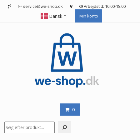
Skip
service@we-shop.dk
Arbejdstid: 10.00-18.00
to
Dansk
Min konto
content
▼
0
Søg