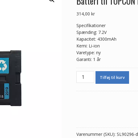
Batteri til TOPCO
314,00
kr
Specifikationer
Spænding: 7.2V
Kapacitet: 4300mAh
Kemi: Li-ion
Varetype: ny
Garanti: 1 år
Batteri
Tilføj til kurv
til
TOPCON
BT-
L2,GTS-
1002
ES602G
OS-
602G
Varenummer (SKU):
SL90296-d
antal