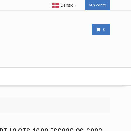
Dansk
Min konto
▼
0