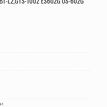
N BT-L2,GTS-1002 ES602G OS-602G
k1