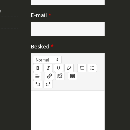
g
E-mail
*
Besked
*