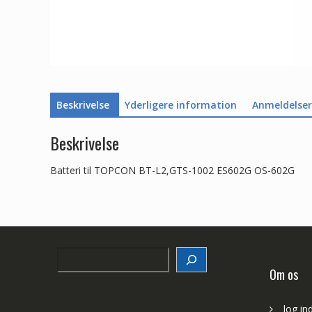
Beskrivelse
Yderligere information
Anmeldelser 
Beskrivelse
Batteri til TOPCON BT-L2,GTS-1002 ES602G OS-602G
Search
Om os
log in