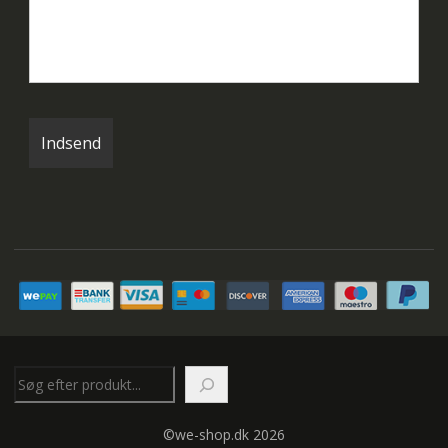
Søg
©we-shop.dk 2026