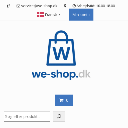
Skip
service@we-shop.dk
Arbejdstid: 10.00-18.00
to
Dansk
Min konto
content
▼
0
Søg