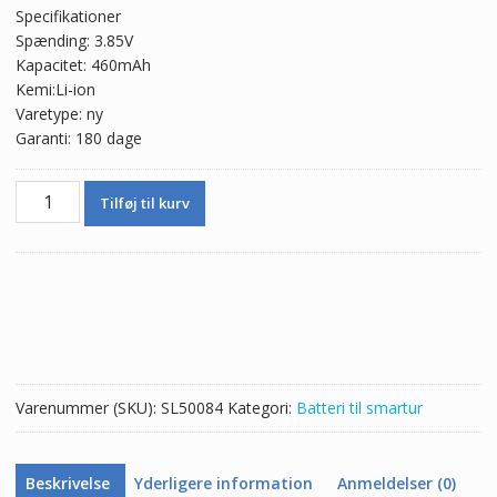
Specifikationer
Spænding: 3.85V
Kapacitet: 460mAh
Kemi:Li-ion
Varetype: ny
Garanti: 180 dage
Nyt
Tilføj til kurv
batteri
361-
00034-
02
til
Garmin
Fenix
3
Varenummer (SKU):
SL50084
Kategori:
Batteri til smartur
HR
antal
Beskrivelse
Yderligere information
Anmeldelser (0)